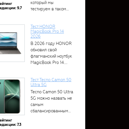
который мы
ейтинг
едакции: 9.7
тестируем в таком...
Тест HONOR
MagicBook Pro 14
2026
В 2026 году HONOR
обновил свой
флагманский ноутбук
MagicBook Pro 14....
Тест Tecno Camon 50
Ultra 5G
Tecno Camon 50 Ultra
5G можно назвать не
самым
сбалансированным
устройством....
ейтинг
едакции: 7.3