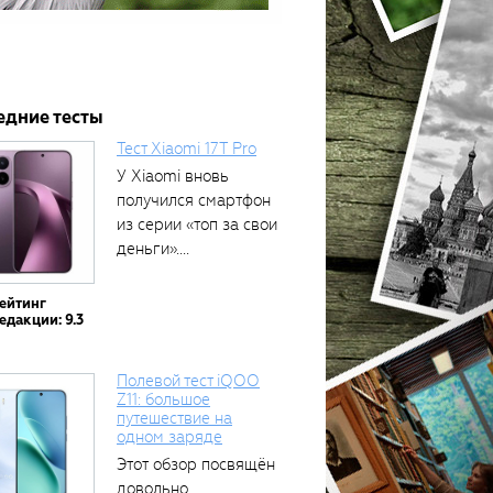
едние тесты
Тест Xiaomi 17T Pro
У Xiaomi вновь
получился смартфон
из серии «топ за свои
деньги»....
ейтинг
едакции: 9.3
Полевой тест iQOO
Z11: большое
путешествие на
одном заряде
Этот обзор посвящён
довольно