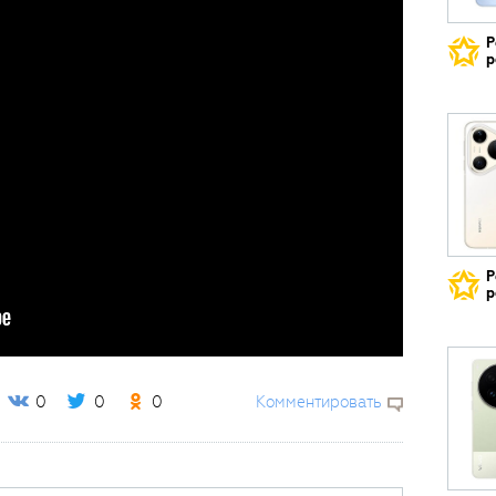
Р
р
Р
р
0
0
0
Комментировать