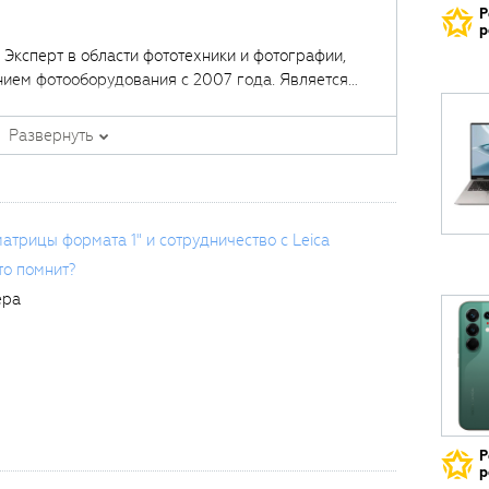
Р
р
. Эксперт в области фототехники и фотографии,
нием фотооборудования с 2007 года. Является
щих курсов в
Fotoshkola.net
.
Развернуть
матрицы формата 1" и сотрудничество с Leica
то помнит?
ера
Р
р