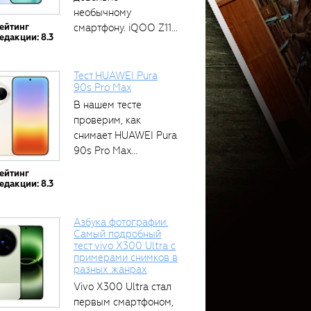
необычному
ейтинг
смартфону. iQOO Z11
едакции: 8.3
оснащён встроенным
аккумулятором...
Тест HUAWEI Pura
90s Pro Max
В нашем тесте
проверим, как
снимает HUAWEI Pura
90s Pro Max...
ейтинг
едакции: 8.3
Азбука фотографии.
Самый подробный
тест vivo X300 Ultra с
примерами снимков в
разных жанрах
Vivo X300 Ultra стал
первым смартфоном,