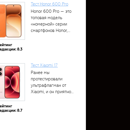
Тест Honor 600 Pro
Honor 600 Pro — это
топовая модель
«номерной» серии
смартфонов Honor,...
ейтинг
едакции: 8.3
Тест Xiaomi 17
Ранее мы
протестировали
ультрафлагман от
Xiaomi, и он приятно
удивил своими...
ейтинг
едакции: 8.7