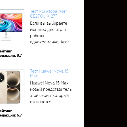
Тест монитора Acer
CE270U X 27″
Если вы выбираете
монитор для игр и
работы
одновременно, Acer
CE270U...
ейтинг
едакции: 8.7
Тест Huawei Nova 15
Max
Huawei Nova 15 Max –
новый представитель
этой серии, который
отличается...
ейтинг
едакции: 6.7