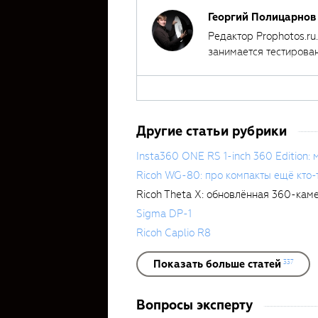
Георгий Полицарнов
Редактор Prophotos.ru
занимается тестирова
автором ряда обучаю
Другие статьи рубрики
Insta360 ONE RS 1-inch 360 Edition: 
Ricoh WG-80: про компакты ещё кто-
Ricoh Theta X: обновлённая 360-кам
Sigma DP-1
Ricoh Caplio R8
Показать больше статей
337
Вопросы эксперту