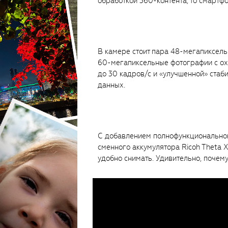
обработкой 360-контента, то смартфо
В камере стоит пара 48-мегапиксел
60-мегапиксельные фотографии с охв
до 30 кадров/с и «улучшенной» стаб
данных.
С добавлением полнофункционального
сменного аккумулятора Ricoh Theta X
удобно снимать. Удивительно, почему