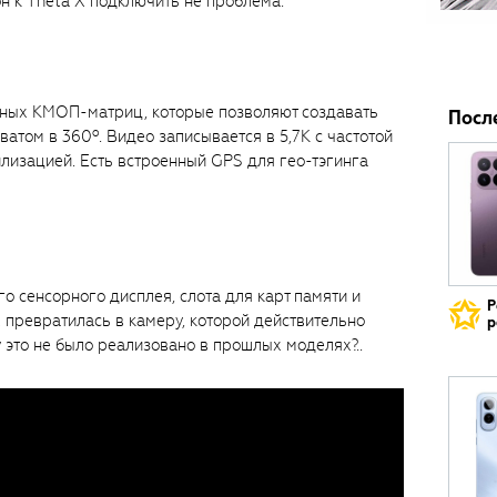
н к Theta X подключить не проблема.
ьных КМОП-матриц, которые позволяют создавать
Посл
атом в 360º. Видео записывается в 5,7K с частотой
илизацией. Есть встроенный GPS для гео-тэгинга
 сенсорного дисплея, слота для карт памяти и
Р
 превратилась в камеру, которой действительно
р
 это не было реализовано в прошлых моделях?..