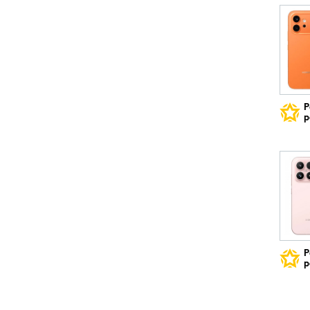
Р
р
Р
р