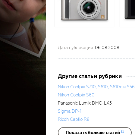
Дата публикации:
06.08.2008
Другие статьи рубрики
Nikon Coolpix S710, S610, S610c и S5
Nikon Coolpix S60
Panasonic Lumix DMC-LX3
Sigma DP-1
Ricoh Caplio R8
Показать больше статей
32