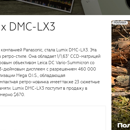
ix DMC-LX3
компанией Panasonic, стала Lumix DMC-LX3. Эта
 ретро-стиле. Она обладает 1/1,63” CCD-матрицей
вым объективом Leica DC Vario-Summicron со
я 3-дюймовым дисплеем с разрешением 460 000
лизации Mega O.I.S., обладающая
мпактная ретро-новинка имеет также 23 сюжетные
мяти. Lumix DMC-LX3 поступит в продажу в
римерно $670.