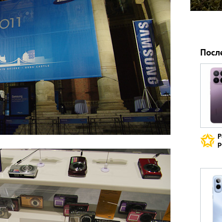
Посл
Р
р