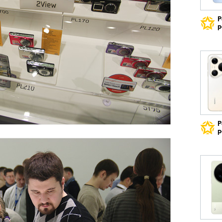
Р
р
Р
р