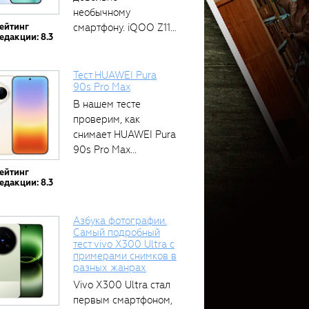
необычному
ейтинг
смартфону. iQOO Z11
едакции: 8.3
оснащён встроенным
аккумулятором...
Тест HUAWEI Pura
90s Pro Max
В нашем тесте
проверим, как
снимает HUAWEI Pura
90s Pro Max...
ейтинг
едакции: 8.3
Азбука фотографии.
Самый подробный
тест vivo X300 Ultra с
примерами снимков в
разных жанрах
Vivo X300 Ultra стал
первым смартфоном,