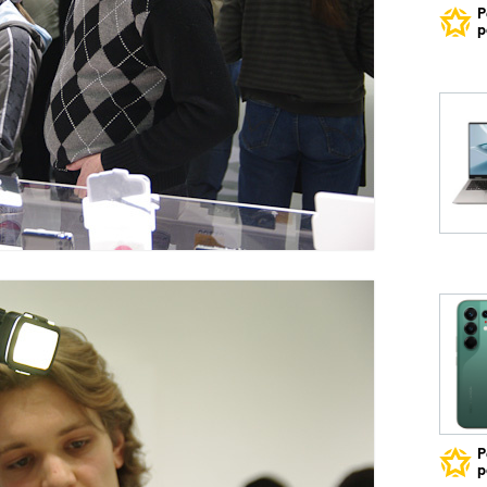
Р
р
Р
р