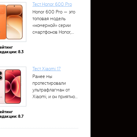
Тест Honor 600 Pro
Honor 600 Pro — это
топовая модель
«номерной» серии
смартфонов Honor,...
ейтинг
едакции: 8.3
Тест Xiaomi 17
Ранее мы
протестировали
ультрафлагман от
Xiaomi, и он приятно
удивил своими...
ейтинг
едакции: 8.7