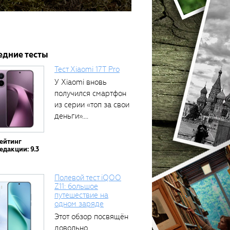
едние тесты
Тест Xiaomi 17T Pro
У Xiaomi вновь
получился смартфон
из серии «топ за свои
деньги»....
ейтинг
едакции: 9.3
Полевой тест iQOO
Z11: большое
путешествие на
одном заряде
Этот обзор посвящён
довольно