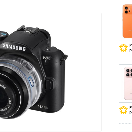
Р
р
Р
р