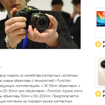
Р
р
u
овую модель из семейства компактных системных
новые объективы с технологией i-Function.
ледующих комплектациях: с 18-55мм объективом, с
и 20-50мм зум-объективом i-Function. Кроме этого,
Р
р
ны объективы 30мм и 50-200мм. Предполагается,
зиции компании на мировом рынке компактных