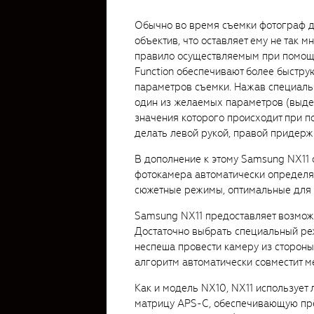
Обычно во время съемки фотограф д
объектив, что оставляет ему не так 
правило осуществляемым при помощи 
Function обеспечивают более быстру
параметров съемки. Нажав специальн
один из желаемых параметров (выдер
значения которого происходит при п
делать левой рукой, правой придерж
В дополнение к этому Samsung NX11 
фотокамера автоматически определяе
сюжетные режимы, оптимальные для 
Samsung NX11 предоставляет возмож
Достаточно выбрать специальный реж
неспеша провести камеру из стороны
алгоритм автоматически совместит м
Как и модель NX10, NX11 использует
матрицу APS-C, обеспечивающую пр