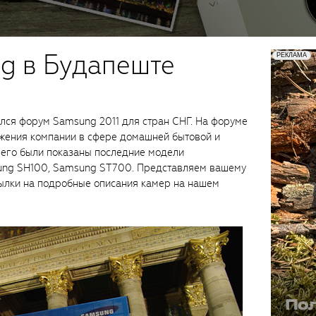
g в Будапеште
лся форум Samsung 2011 для стран СНГ. На форуме
жения компании в сфере домашней бытовой и
чего были показаны последние модели
ung SH100, Samsung ST700. Представляем вашему
сылки на подробные описания камер на нашем