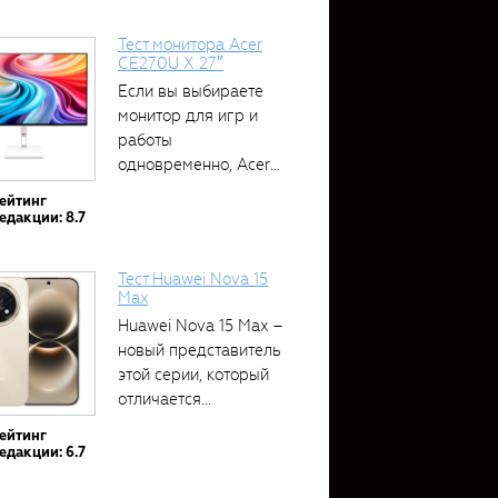
Тест монитора Acer
CE270U X 27″
Если вы выбираете
монитор для игр и
работы
одновременно, Acer
CE270U...
ейтинг
едакции: 8.7
Тест Huawei Nova 15
Max
Huawei Nova 15 Max –
новый представитель
этой серии, который
отличается...
ейтинг
едакции: 6.7