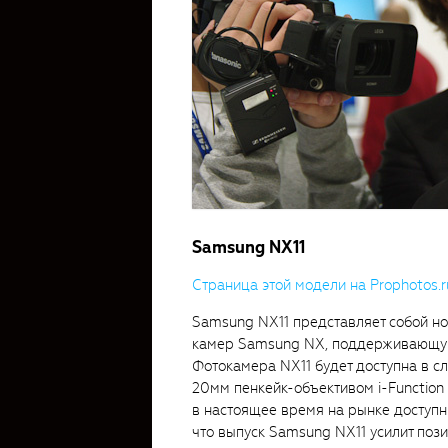
Samsung NX11
Страница этой модели на Prophotos.r
Samsung NX11 представляет собой н
камер Samsung NX, поддерживающую 
Фотокамера NX11 будет доступна в с
20мм пенкейк-объективом i-Function 
в наcтоящее время на рынке доступ
что выпуск Samsung NX11 усилит по