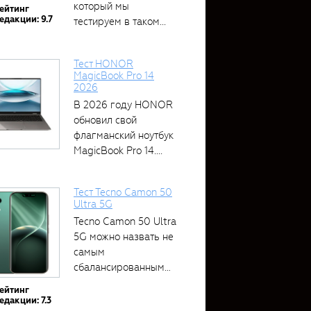
который мы
ейтинг
едакции: 9.7
тестируем в таком...
Тест HONOR
MagicBook Pro 14
2026
В 2026 году HONOR
обновил свой
флагманский ноутбук
MagicBook Pro 14....
Тест Tecno Camon 50
Ultra 5G
Tecno Camon 50 Ultra
5G можно назвать не
самым
сбалансированным
устройством....
ейтинг
едакции: 7.3