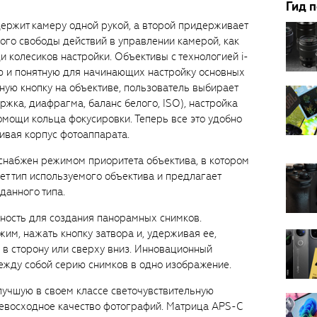
Гид 
ержит камеру одной рукой, а второй придерживает
много свободы действий в управлении камерой, как
колесиков настройки. Объективы с технологией i-
ю и понятную для начинающих настройку основных
ую кнопку на объективе, пользователь выбирает
жка, диафрагма, баланс белого, ISO), настройка
омощи кольца фокусировки. Теперь все это удобно
ивая корпус фотоаппарата.
снабжен режимом приоритета объектива, в котором
т тип используемого объектива и предлагает
данного типа.
ность для создания панорамных снимков.
им, нажать кнопку затвора и, удерживая ее,
 в сторону или сверху вниз. Инновационный
ежду собой серию снимков в одно изображение.
 лучшую в своем классе светочувствительную
евосходное качество фотографий. Матрица APS-C