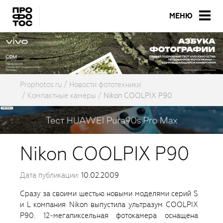
МЕНЮ
Prophotos.ru
Новости фототехники
Компактные камеры
Nikon COOLPIX P90
Nikon COOLPIX P90
Дата публикации:
10.02.2009
Сразу за своими шестью новыми моделями серий S
и L компания Nikon выпустила ультразум COOLPIX
P90. 12-мегапиксельная фотокамера оснащена