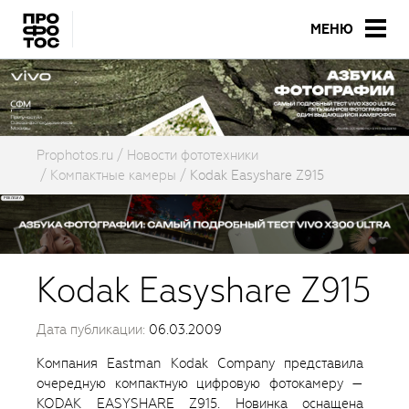
МЕНЮ
Prophotos.ru
Новости фототехники
Компактные камеры
Kodak Easyshare Z915
Kodak Easyshare Z915
Дата публикации:
06.03.2009
Компания Eastman Kodak Company представила
очередную компактную цифровую фотокамеру —
KODAK EASYSHARE Z915. Новинка оснащена