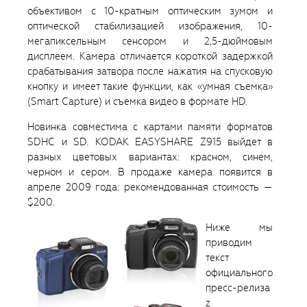
объективом с 10-кратным оптическим зумом и
оптической стабилизацией изображения, 10-
мегапиксельным сенсором и 2,5-дюймовым
дисплеем. Камера отличается короткой задержкой
срабатывания затвора после нажатия на спусковую
кнопку и имеет такие функции, как «умная съемка»
(Smart Capture) и съемка видео в формате HD.
Новинка совместима с картами памяти форматов
SDHC и SD. KODAK EASYSHARE Z915 выйдет в
разных цветовых вариантах: красном, синем,
черном и сером. В продаже камера появится в
апреле 2009 года: рекомендованная стоимость —
$200.
Ниже мы
приводим
текст
официального
пресс-релиза
z