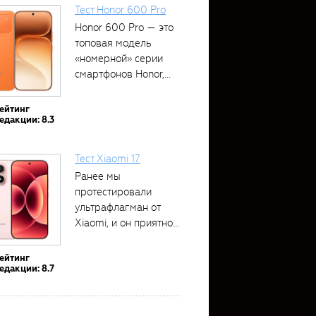
Тест Honor 600 Pro
Honor 600 Pro — это
топовая модель
«номерной» серии
смартфонов Honor,...
ейтинг
едакции: 8.3
Тест Xiaomi 17
Ранее мы
протестировали
ультрафлагман от
Xiaomi, и он приятно
удивил своими...
ейтинг
едакции: 8.7