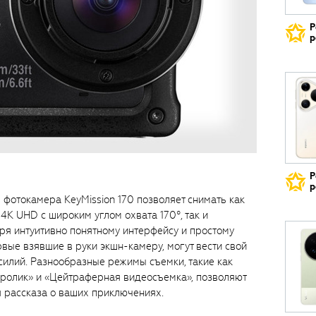
Р
р
Р
р
фотокамера KeyMission 170 позволяет снимать как
K UHD с широким углом охвата 170°, так и
ря интуитивно понятному интерфейсу и простому
вые взявшие в руки экшн-камеру, могут вести свой
илий. Разнообразные режимы съемки, такие как
ролик» и «Цейтраферная видеосъемка», позволяют
 рассказа о ваших приключениях.