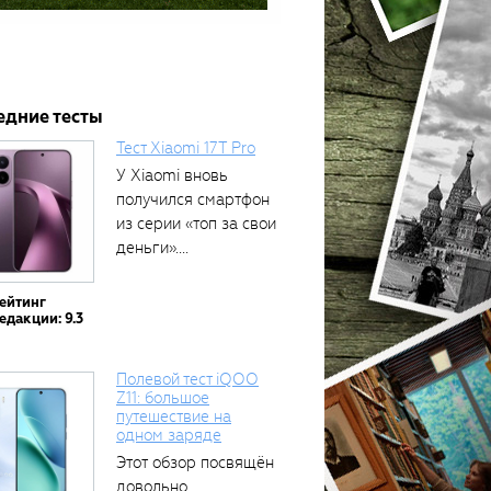
едние тесты
Тест Xiaomi 17T Pro
У Xiaomi вновь
получился смартфон
из серии «топ за свои
деньги»....
ейтинг
едакции: 9.3
Полевой тест iQOO
Z11: большое
путешествие на
одном заряде
Этот обзор посвящён
довольно