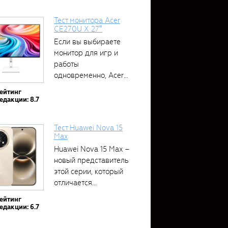
Тест монитора Acer
CE270U X 27″
Если вы выбираете
монитор для игр и
работы
одновременно, Acer
CE270U...
ейтинг
едакции: 8.7
Тест Huawei Nova 15
Max
Huawei Nova 15 Max –
новый представитель
этой серии, который
отличается...
ейтинг
едакции: 6.7