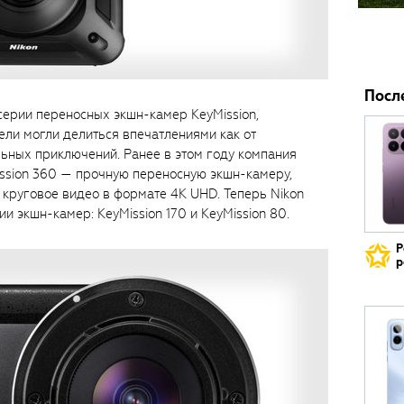
Посл
серии переносных экшн-камер KeyMission,
ели могли делиться впечатлениями как от
льных приключений. Ранее в этом году компания
ission 360 — прочную переносную экшн-камеру,
круговое видео в формате 4K UHD. Теперь Nikon
и экшн-камер: KeyMission 170 и KeyMission 80.
Р
р