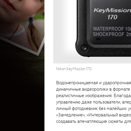
Nikon KeyMission 170
Водонепроницаемая и ударопрочная 
динамичные видеоролики в формате 4
реалистичные изображения. Благода
управлению даже пользователи, впер
личный фотодневник без малейших ус
«Замедление», «Интервальный видео
создавать впечатляющие сюжеты для