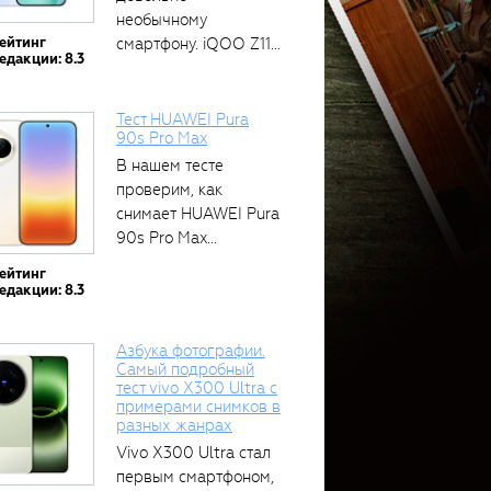
необычному
ейтинг
смартфону. iQOO Z11
едакции: 8.3
оснащён встроенным
аккумулятором...
Тест HUAWEI Pura
90s Pro Max
В нашем тесте
проверим, как
снимает HUAWEI Pura
90s Pro Max...
ейтинг
едакции: 8.3
Азбука фотографии.
Самый подробный
тест vivo X300 Ultra с
примерами снимков в
разных жанрах
Vivo X300 Ultra стал
первым смартфоном,