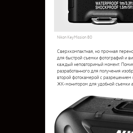
Nikon KeyMission 80
Сверхкомпактная, но прочная перен
для быстрой съемки фотографий и ви
каждый неповторимый момент. Помим
разработанного для получения изобр
второй фотокамерой с разрешением 
ЖК-монитором для удобной съемки а