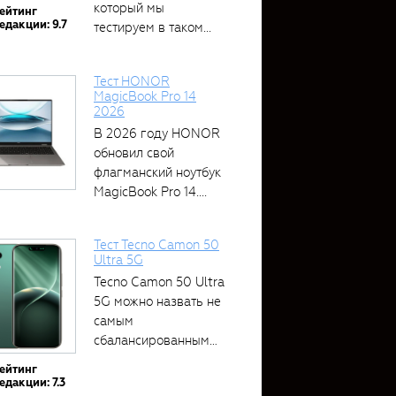
который мы
ейтинг
едакции: 9.7
тестируем в таком...
Тест HONOR
MagicBook Pro 14
2026
В 2026 году HONOR
обновил свой
флагманский ноутбук
MagicBook Pro 14....
Тест Tecno Camon 50
Ultra 5G
Tecno Camon 50 Ultra
5G можно назвать не
самым
сбалансированным
устройством....
ейтинг
едакции: 7.3