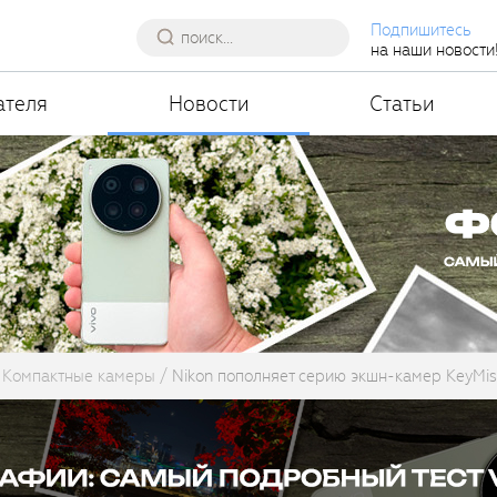
Подпишитесь
на наши новости
ателя
Новости
Статьи
Компактные камеры
Nikon пополняет серию экшн-камер KeyMi