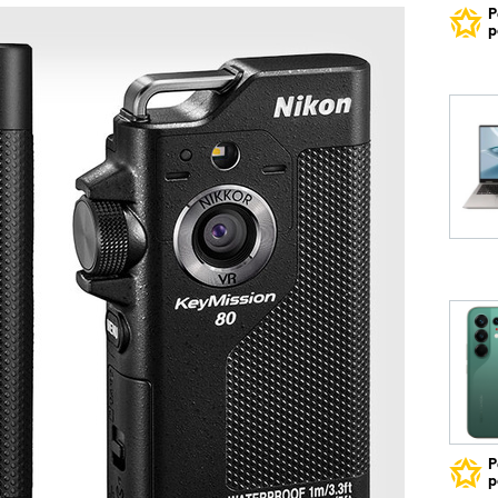
Р
р
Р
р