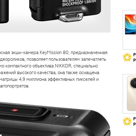
осная экшн-камера KeyMission 80, предназначенная
Р
деороликов, позволяет пользователям запечатлеть
р
о компактного объектива NIKKOR, специально
ажений высокого качества, она также оснащена
матрицы 4,9 миллиона эффективных пикселей и
втопортретов.
Р
р