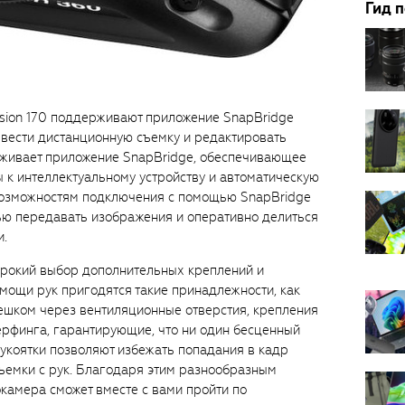
Гид 
ssion 170 поддерживают приложение SnapBridge
 вести дистанционную съемку и редактировать
рживает приложение SnapBridge, обеспечивающее
к интеллектуальному устройству и автоматическую
возможностям подключения с помощью SnapBridge
тью передавать изображения и оперативно делиться
и.
ирокий выбор дополнительных креплений и
мощи рук пригодятся такие принадлежности, как
ешком через вентиляционные отверстия, крепления
серфинга, гарантирующие, что ни один бесценный
рукоятки позволяют избежать попадания в кадр
съемки с рук. Благодаря этим разнообразным
камера сможет вместе с вами пройти по