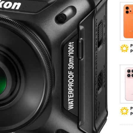
Р
р
Р
р