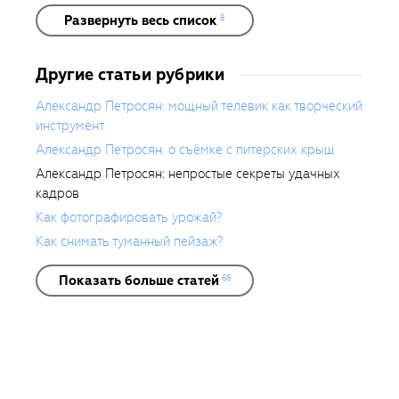
сквозь объектив». Александр
Развернуть весь список
8
активно сотрудничает с многими
периодическими изданиями России
Другие статьи рубрики
и Санкт-Петербурга. Фотографии
автора представлены в частных
Александр Петросян: мощный телевик как творческий
коллекциях в России и за рубежом.
инструмент
Публиковался в журналах
Александр Петросян: о съёмке с питерских крыш
«Newsweek», «National Geographic»,
«Русский репортер», «Digital Photo»,
Александр Петросян: непростые секреты удачных
«Foto & Video», «Интербизнес»,
кадров
«СПб.собака.ру», «Афиша»,
Как фотографировать урожай?
«Timeout», «Город» и многих
Как снимать туманный пейзаж?
других. В настоящее время —
штатный фотокорреспондент
Показать больше статей
68
издательского дома «Коммерсант».