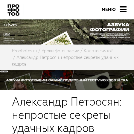
МЕНЮ
Prophotos.ru
Уроки фотографии
Как это снято?
Александр Петросян: непростые секреты удачных
кадров
Александр Петросян:
непростые секреты
удачных кадров