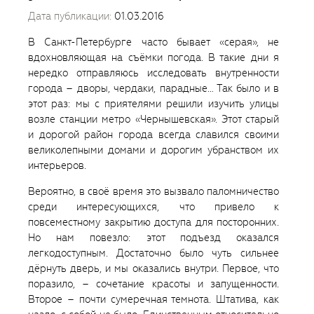
Дата публикации:
01.03.2016
В Санкт-Петербурге часто бывает «серая», не
вдохновляющая на съёмки погода. В такие дни я
нередко отправляюсь исследовать внутренности
города ― дворы, чердаки, парадные… Так было и в
этот раз: мы с приятелями решили изучить улицы
возле станции метро «Чернышевская». Этот старый
и дорогой район города всегда славился своими
великолепными домами и дорогим убранством их
интерьеров.
Вероятно, в своё время это вызвало паломничество
среди интересующихся, что привело к
повсеместному закрытию доступа для посторонних.
Но нам повезло: этот подъезд оказался
легкодоступным. Достаточно было чуть сильнее
дёрнуть дверь, и мы оказались внутри. Первое, что
поразило, ― сочетание красоты и запущенности.
Второе ― почти сумеречная темнота. Штатива, как