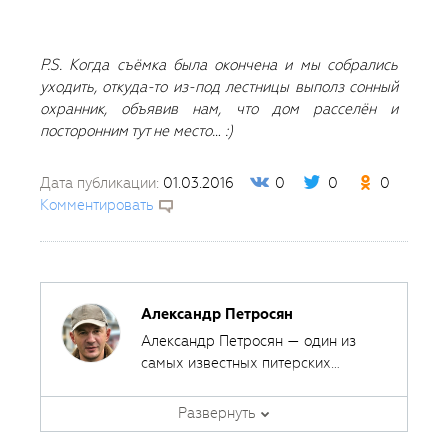
P.S. Когда съёмка была окончена и мы собрались
уходить, откуда-то из-под лестницы выполз сонный
охранник, объявив нам, что дом расселён и
посторонним тут не место… :)
Дата публикации:
01.03.2016
0
0
0
Комментировать
Александр Петросян
Александр Петросян — один из
самых известных питерских
фотографов. Основные его
направления — городской пейзаж,
Развернуть
репортаж. Среди многих других