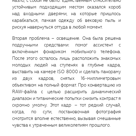
назло, с собой не было. Единственным относительно
устойчивым подходящим местом оказался короб
над входными дверями, на которые пришлось
карабкаться, пачкая одежду об вековую пыль и
рискуя навернуться оттуда в любой момент.
Вторая проблема ― освещение. Она была решена
подручными средствами: помог ассистент с
включённым фонариком мобильного телефона.
После этого осталось лишь расположить знакомых
молодых людей на ступенях в глубине кадра,
выставить на камере ISO 8000 и сделать панораму
из двух кадров, снятых 16-миллиметровым
объективом на полный формат. Про конвертацию из
RAW-файла с целью расширить динамический
диапазон и титанические попытки снизить контраст я
скромно умолчу. Этот кадр ― тот редкий случай,
когда, по сути, постановочная фотография
смотрится вполне естественно, вызывая смешанные
чувства к утраченным великолепиям прошлого.