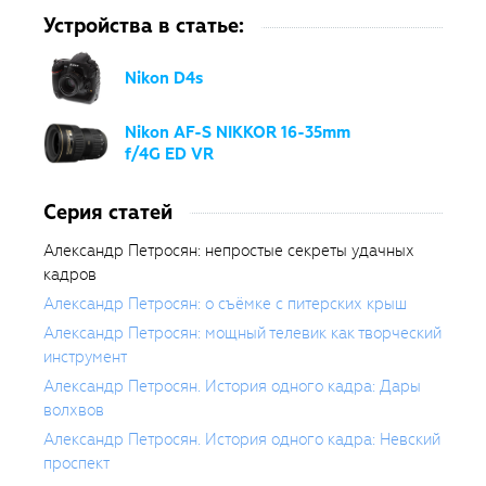
его выделяет талант открывать
Устройства в статье:
привычное с неожиданной
стороны. Петросян знает в родном
городе каждый переулок, каждое
Nikon D4s
чердачное окно. Отсюда
оригинальные ракурсы, которые и
Nikon AF-S NIKKOR 16-35mm
делают его работы уникальными.
f/4G ED VR
Александр пришел в фотографию в
2000 году. Его работы были
Серия статей
отмечены знаком отличия (Award of
Exellence) в категории
Александр Петросян: непростые секреты удачных
«Фотожурналистика» на 25
кадров
всемирном конкурсе «Society of
Александр Петросян: о съёмке с питерских крыш
New Design» в городе Сиракузы
Александр Петросян: мощный телевик как творческий
(штат Нью-Йорк, США). Дважды
инструмент
становился обладателем
петербуржской премии «Фотограф
Александр Петросян. История одного кадра: Дары
года» (2006, 2007 гг.) в номинации
волхвов
«Фоторепортаж». Победитель
Александр Петросян. История одного кадра: Невский
второго всероссийского
проспект
фотоконкурса «Мой город. Взгляд