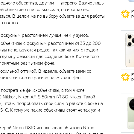
 одного объектива, другим — второго. Важно лишь
ей объективов не только сила, но и характер
Р
ться. В целом же по выбору объектива для работы
р
 советов.
фокусным расстоянием лучше, чем у зумов.
 объективы с фокусным расстоянием от 35 до 200
вы используются редко, так как на них с трудом
лубину резкости для создания боке. Кроме того,
приятным размытием фона.
осильной оптикой. В идеале, объективами со
Р
учится сильно и красиво размывать фон.
р
 портретные фикс-объективы, в том числе
 Nikkor , Nikon AF-S 50mm f/1.8G Nikkor. Такой
, чтобы попробовать свои силы в работе с боке на
C. К тому же, такие объективы стоят не так уж и
мерой Nikon D810 использовал объектив Nikon