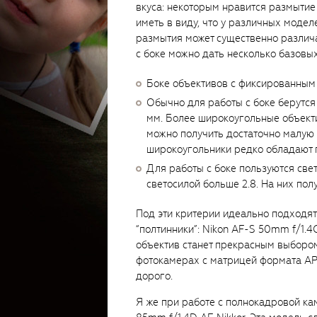
вкуса: некоторым нравится размытие
иметь в виду, что у различных модел
размытия может существенно различа
с боке можно дать несколько базовых
Боке объективов с фиксированным 
Обычно для работы с боке берутся
мм. Более широкоугольные объекти
можно получить достаточно малую г
широкоугольники редко обладают 
Для работы с боке пользуются свет
светосилой больше 2.8. На них пол
Под эти критерии идеально подходят
“полтинники”: Nikon AF-S 50mm f/1.4G
объектив станет прекрасным выбором
фотокамерах с матрицей формата APS-
дорого.
Я же при работе с полнокадровой ка