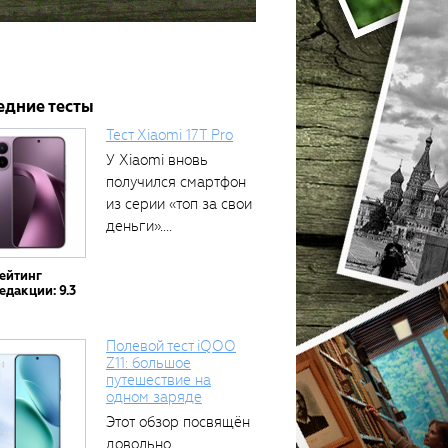
едние тесты
Тест Xiaomi 17T Pro
У Xiaomi вновь
получился смартфон
из серии «топ за свои
деньги»....
ейтинг
едакции: 9.3
Полевой тест iQOO
Z11: большое
путешествие на
одном заряде
Этот обзор посвящён
довольно