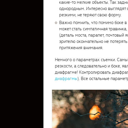
какие-то мелкие объекты. Так задн
однородным. Интересно выглядят сн
резкими, не теряют свою форму.
Важно помнить, что помимо боке в
может стать симпатичная травинка,
(деталь моста, парапет, почтовый 
зрителю окончательно не потерять
притяжения внимания.
Немного о параметрах съемки. Самы
резкости, а следовательно и боке, я
диафрагме! Контролировать диафрагм
диафрагмы
). Все остальные параме