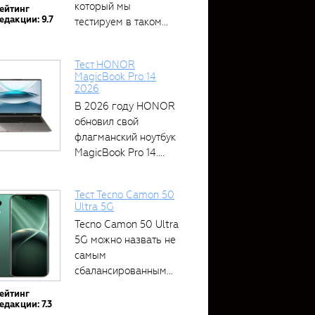
который мы
ейтинг
едакции: 9.7
тестируем в таком...
Тест HONOR
MagicBook Pro 14
2026
В 2026 году HONOR
обновил свой
флагманский ноутбук
MagicBook Pro 14....
Тест Tecno Camon 50
Ultra 5G
Tecno Camon 50 Ultra
5G можно назвать не
самым
сбалансированным
устройством....
ейтинг
едакции: 7.3