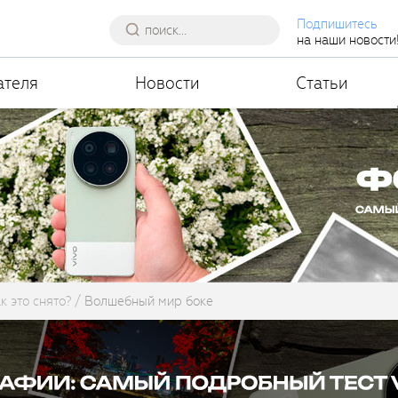
Подпишитесь
на наши новости
ателя
Новости
Статьи
к это снято?
Волшебный мир боке