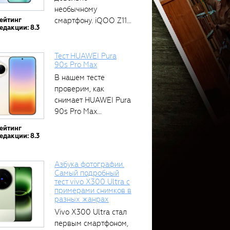
необычному
ейтинг
смартфону. iQOO Z11
едакции: 8.3
оснащён встроенным
аккумулятором...
Тест HUAWEI Pura
90s Pro Max
В нашем тесте
проверим, как
снимает HUAWEI Pura
90s Pro Max...
ейтинг
едакции: 8.3
Азбука фотографии.
Самый подробный
тест vivo X300 Ultra с
примерами снимков в
разных жанрах
Vivo X300 Ultra стал
первым смартфоном,