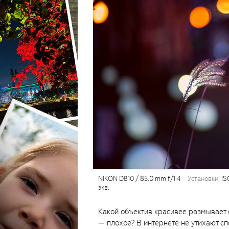
NIKON D810 / 85.0 mm f/1.4
установки:
ISO
экв.
Какой объектив красивее размывает
— плохое? В интернете не утихают спо