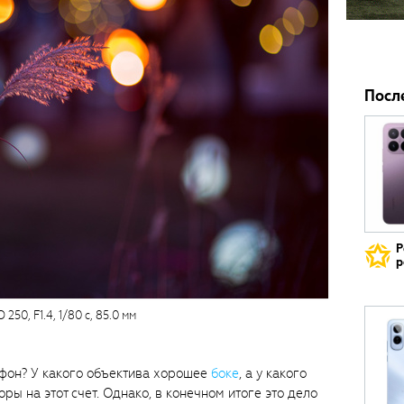
Посл
Р
р
 250, F1.4, 1/80 с, 85.0 мм
 фон? У какого объектива хорошее
боке
, а у какого
ры на этот счет. Однако, в конечном итоге это дело