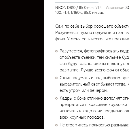
NIKON D810 / 85.0 mm f/1.4
установки:
IS
100, F1.4, 1/160 с, 85.0 мм экв.
Сам по себе выбор хорошего объекти
Разумеется, нужно подумать и над в
фона. У меня есть несколько практиче
Разумеется, фотографировать кадр
от объекта съемки, тем сильнее бу
фон будут расположены вплотную др
размытие. Лучше всего фон от объ
Стоит подумать и над выбором вре
выразительный свет бывает тогда, 
есть утром или вечером.
Кадры с боке отлично дополнят ог
превратятся в красивые кружочки. 
включать в кадр огни преднового
всех крупных городов.
Не стремитесь полностью размыват