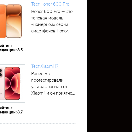
Тест Honor 600 Pro
Honor 600 Pro — это
топовая модель
«номерной» серии
смартфонов Honor,...
ейтинг
едакции: 8.3
Тест Xiaomi 17
Ранее мы
протестировали
ультрафлагман от
Xiaomi, и он приятно
удивил своими...
ейтинг
едакции: 8.7