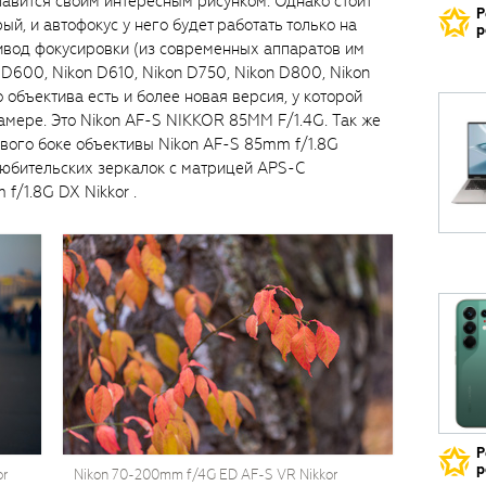
лавится своим интересным рисунком. Однако стоит
Р
ый, и автофокус у него будет работать только на
р
ивод фокусировки (из современных аппаратов им
D600, Nikon D610, Nikon D750, Nikon D800, Nikon
 объектива есть и более новая версия, у которой
амере. Это Nikon AF-S NIKKOR 85MM F/1.4G. Так же
вого боке объективы Nikon AF-S 85mm f/1.8G
любительских зеркалок с матрицей APS-C
f/1.8G DX Nikkor .
Р
р
or
Nikon 70-200mm f/4G ED AF-S VR Nikkor