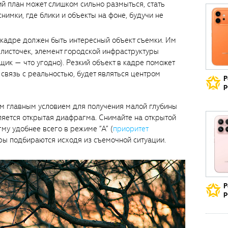
ий план может слишком сильно размыться, стать
имки, где блики и объекты на фоне, будучи не
 кадре должен быть интересный объект съемки. Им
 листочек, элемент городской инфраструктуры
ящик — что угодно). Резкий объект в кадре поможет
 связь с реальностью, будет являться центром
Р
р
м главным условием для получения малой глубины
вляется открытая диафрагма. Снимайте на открытой
у удобнее всего в режиме “А” (
приоритет
тры подбираются исходя из съемочной ситуации.
Р
р