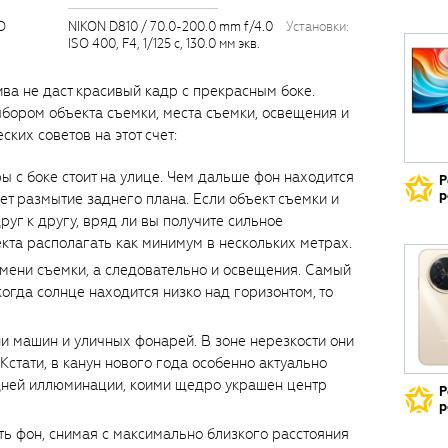
O
NIKON D810 / 70.0-200.0 mm f/4.0
установки:
ISO 400, F4, 1/125 с, 130.0 мм экв.
ва не даст красивый кадр с прекрасным боке.
ыбором объекта съемки, места съемки, освещения и
ских советов на этот счет:
ы с боке стоит на улице. Чем дальше фон находится
Р
р
дет размытие заднего плана. Если объект съемки и
уг к другу, вряд ли вы получите сильное
екта располагать как минимум в нескольких метрах.
мени съемки, а следовательно и освещения. Самый
когда солнце находится низко над горизонтом, то
ни машин и уличных фонарей. В зоне нерезкости они
Кстати, в канун нового года особенно актуально
дней иллюминации, коими щедро украшен центр
Р
р
ь фон, снимая с максимально близкого расстояния