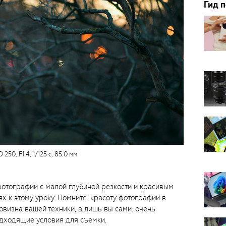
Гид 
 250, F1.4, 1/125 с, 85.0 мм
отографии с малой глубиной резкости и красивым
х к этому уроку. Помните: красоту фотографии в
овизна вашей техники, а лишь вы сами: очень
одходящие условия для съемки.