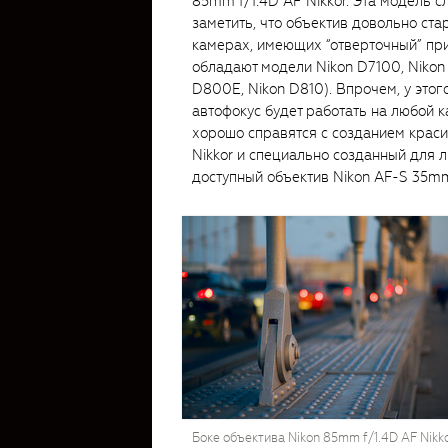
85mm f/1.4D AF Nikkor. Эта модель с
заметить, что объектив довольно стар
камерах, имеющих “отверточный” пр
обладают модели Nikon D7100, Nikon 
D800E, Nikon D810). Впрочем, у этого
автофокус будет работать на любой к
хорошо справятся с созданием краси
Nikkor и специально созданный для 
доступный объектив Nikon AF-S 35mm 
Боке объектива Nikon 85mm f/1.4D AF Nikk