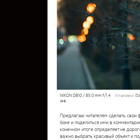
NIKON D810 / 85.0 mm f/1.4
установки:
ISO
экв.
Предлагаю читателям сделать свои ф
боке и поделиться ими в комментария
конечном итоге определяет не дорог
важно выбрать красивый объект и п