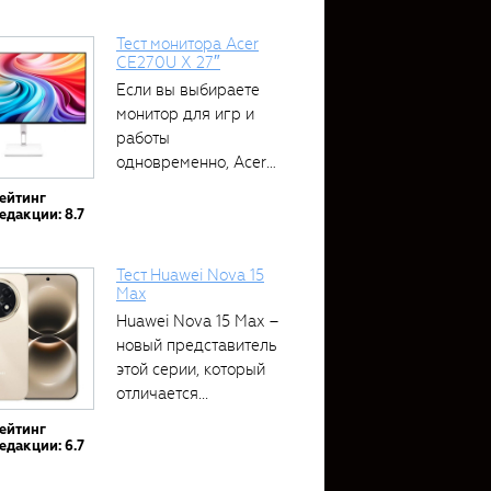
Тест монитора Acer
CE270U X 27″
Если вы выбираете
монитор для игр и
работы
одновременно, Acer
CE270U...
ейтинг
едакции: 8.7
Тест Huawei Nova 15
Max
Huawei Nova 15 Max –
новый представитель
этой серии, который
отличается...
ейтинг
едакции: 6.7