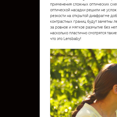
применения сложных оптических схем
оптической насадки решили не услож
резкости на открытой диафрагме доби
контрастных границ будут заметны л
за ровное и мягкое размытие без неп
насколько пластично смотрятся такие
что это Lensbaby!