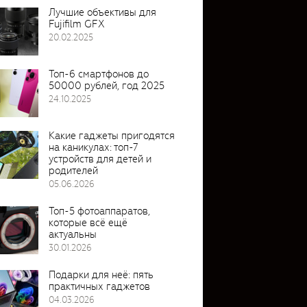
Лучшие объективы для
Fujifilm GFX
20.02.2025
Топ-6 смартфонов до
50000 рублей, год 2025
24.10.2025
Какие гаджеты пригодятся
на каникулах: топ-7
устройств для детей и
родителей
05.06.2026
Топ-5 фотоаппаратов,
которые всё ещё
актуальны
30.01.2026
Подарки для неё: пять
практичных гаджетов
04.03.2026