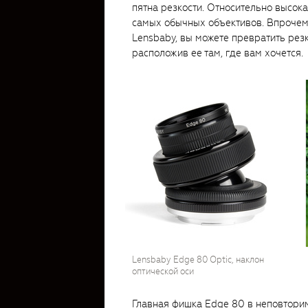
пятна резкости. Относительно высока
самых обычных объективов. Впрочем
Lensbaby, вы можете превратить резк
расположив ее там, где вам хочется.
Lensbaby Edge 80 Optic, наклон
оптической оси
Главная фишка Edge 80 в неповторим