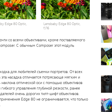
by Edge 80 Optic,
Lensbaby Edge 80 Optic,
f/16
очти со всеми объективами, кроме поставляемого
omposer. С обычным Composer этот модуль
ходка для любителей съемки портретов. От всех
 эта насадка отличается потрясающе мягким и
 наклона оптической оси с помощью объективов
 гибкого управления глубиной резкости, ранее
дателей очень дорогих тилт-шифт объективов.
рименения Edge 80 не ограничивается, что только
.