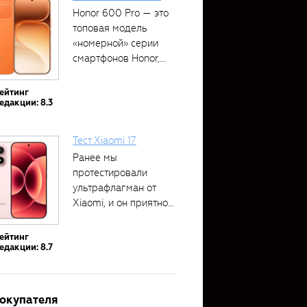
Honor 600 Pro — это
топовая модель
«номерной» серии
смартфонов Honor,...
ейтинг
едакции: 8.3
Тест Xiaomi 17
Ранее мы
протестировали
ультрафлагман от
Xiaomi, и он приятно
удивил своими...
ейтинг
едакции: 8.7
покупателя