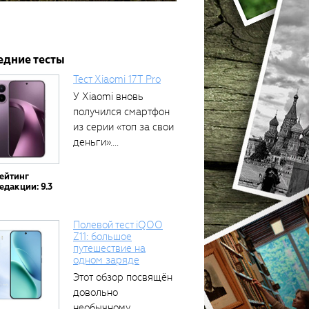
едние тесты
Тест Xiaomi 17T Pro
У Xiaomi вновь
получился смартфон
из серии «топ за свои
деньги»....
ейтинг
едакции: 9.3
Полевой тест iQOO
Z11: большое
путешествие на
одном заряде
Этот обзор посвящён
довольно
необычному