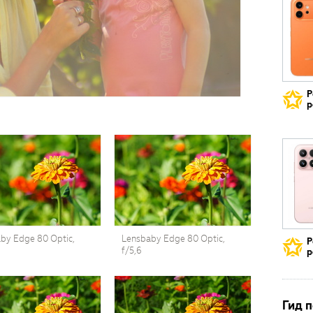
Р
р
by Edge 80 Optic,
Lensbaby Edge 80 Optic,
Р
f/5,6
р
Гид 