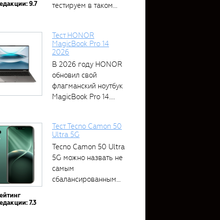
едакции: 9.7
тестируем в таком...
Тест HONOR
MagicBook Pro 14
2026
В 2026 году HONOR
обновил свой
флагманский ноутбук
MagicBook Pro 14....
Тест Tecno Camon 50
Ultra 5G
Tecno Camon 50 Ultra
5G можно назвать не
самым
сбалансированным
устройством....
ейтинг
едакции: 7.3