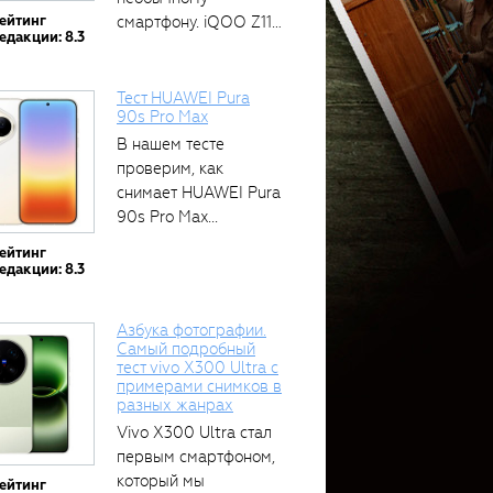
ейтинг
смартфону. iQOO Z11
едакции: 8.3
оснащён встроенным
аккумулятором...
Тест HUAWEI Pura
90s Pro Max
В нашем тесте
проверим, как
снимает HUAWEI Pura
90s Pro Max...
ейтинг
едакции: 8.3
Азбука фотографии.
Самый подробный
тест vivo X300 Ultra с
примерами снимков в
разных жанрах
Vivo X300 Ultra стал
первым смартфоном,
который мы
ейтинг