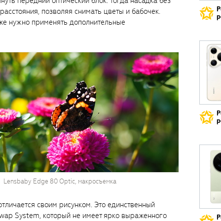
уть передний оптический блок. Тогда насадка без
Р
расстояния, позволяя снимать цветы и бабочек.
р
же нужно применять дополнительные
Р
р
Lensbaby Edge 80 Optic, макросъемка
отличается своим рисунком. Это единственный
Swap System, который не имеет ярко выраженного
Р