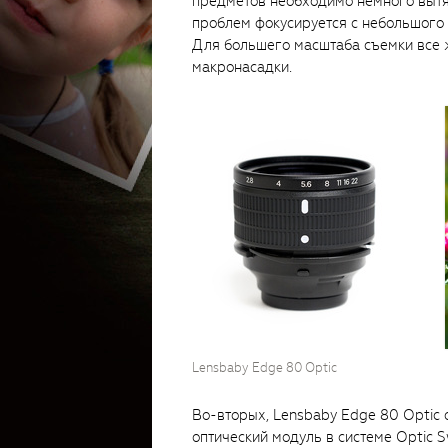
предметов необходимо немного вытян
проблем фокусируется с небольшого 
Для большего масштаба съемки все 
макронасадки.
Lensbaby Edge 80 Optic
Во-вторых, Lensbaby Edge 80 Optic 
оптический модуль в системе Optic 