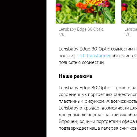
Lensbaby Edge 80 Optic,
Lensba
f/8
f/11
Lensbaby Edge 80 Optic совместим п
вместе с
Tilt-Transformer
объектива C
полностью совместим.
Наше резюме
Lensbaby Edge 80 Optic — просто на
современных портретных объективов
пластичным рисунком. А возможность
Lensbaby открывает возможности для
доступные лишь для счастливых обла
Впрочем, одними портретами сфера п
подтверждает наша галерея снимков