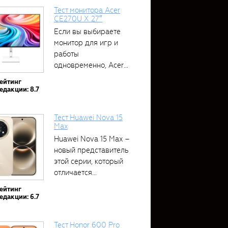
Тест монитора Acer
CE270U X 27″
Если вы выбираете
монитор для игр и
работы
одновременно, Acer
CE270U...
ейтинг
едакции: 8.7
Тест Huawei Nova 15
Max
Huawei Nova 15 Max –
новый представитель
этой серии, который
отличается...
ейтинг
едакции: 6.7
Тест Honor 600 Pro