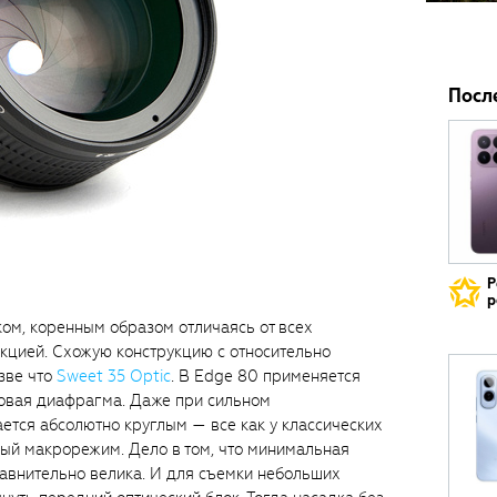
Посл
Р
р
ком, коренным образом отличаясь от всех
укцией. Схожую конструкцию с относительно
зве что
Sweet 35 Optic
. В Edge 80 применяется
тковая диафрагма. Даже при сильном
ется абсолютно круглым — все как у классических
ный макрорежим. Дело в том, что минимальная
авнительно велика. И для съемки небольших