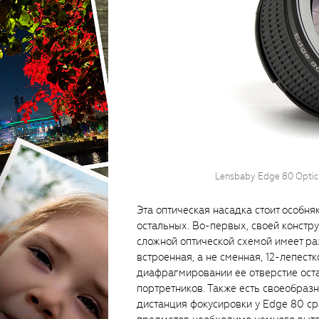
Lensbaby Edge 80 Optic
Эта оптическая насадка стоит особня
остальных. Во-первых, своей констр
сложной оптической схемой имеет ра
встроенная, а не сменная, 12-лепес
диафрагмировании ее отверстие оста
портретников. Также есть своеобраз
дистанция фокусировки у Edge 80 ср