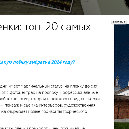
нки: топ-20 самых
Какую плёнку выбрать в 2024 году?
дни имеет маргинальный статус, на пленку до сих
ают в фотоцентрах на проявку. Профессиональные
вой технологии, которая в некоторых видах съемки
 — пейзаж и съемка интерьеров, художественная
нка открывает новые горизонты творческого
узиасты пленки приходят к ней, поснимав на