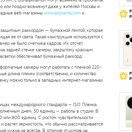
35 мм. С рольфильмом могут возникнуть проблемы,
но или поздно возникнут даже у жителей Москвы и
Р
ападные веб-магазины
www.adorama.com
и
р
с защитным раккордом — бумажной лентой, которая
ищая ее от света. Такая конструкция используется с
камер не было счетчика кадров. Их отсчет
на задней стенке камеры, закрытому красным
засветки обеспечивал бумажный раккорд.
форматные камеры могут работать с пленкой 220-
ьше длина пленки (соответственно, и количество
Р
р
ленку можно только в западных интернет-магазинах.
ницах международного стандарта — ISO. Пленка
олнечным днем, 50 единиц — работы в студии. В
 или 800 единиц. С ростом чувствительности
и растет зернистость, что обычно рассматривается
ция нужна не всегда. В отличие от шумов на