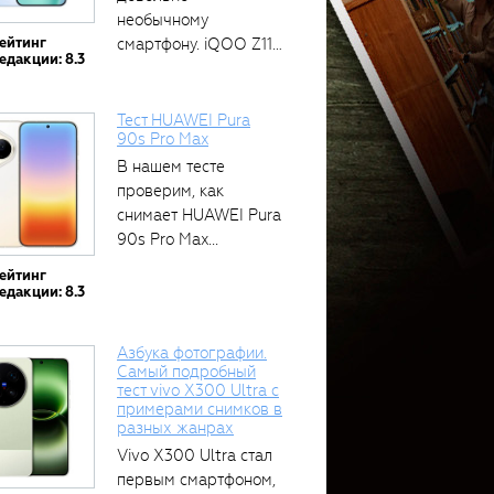
необычному
ейтинг
смартфону. iQOO Z11
едакции: 8.3
оснащён встроенным
аккумулятором...
Тест HUAWEI Pura
90s Pro Max
В нашем тесте
проверим, как
снимает HUAWEI Pura
90s Pro Max...
ейтинг
едакции: 8.3
Азбука фотографии.
Самый подробный
тест vivo X300 Ultra с
примерами снимков в
разных жанрах
Vivo X300 Ultra стал
первым смартфоном,