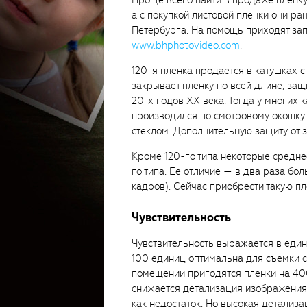
Проще всего найти в продаже пленку
а с покупкой листовой пленки они ра
Петербурга. На помощь приходят з
www.bhphotovideo.com
.
120-я пленка продается в катушках 
закрывает пленку по всей длине, защ
20-х годов XX века. Тогда у многих 
производился по смотровому окошку 
стеклом. Дополнительную защиту от 
Кроме 120-го типа некоторые средне
го типа. Ее отличие — в два раза бол
кадров). Сейчас приобрести такую п
Чувствительность
Чувствительность выражается в еди
100 единиц оптимальна для съемки с
помещении пригодятся пленки на 400
снижается детализация изображения 
как недостаток. Но высокая детализа