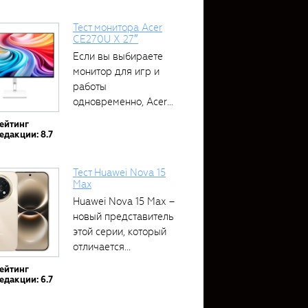
Тест монитора Acer
CE270U X 27″
Если вы выбираете
монитор для игр и
работы
одновременно, Acer
CE270U...
ейтинг
едакции: 8.7
Тест Huawei Nova 15
Max
Huawei Nova 15 Max –
новый представитель
этой серии, который
отличается...
ейтинг
едакции: 6.7