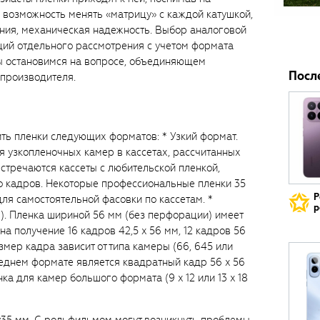
: возможность менять «матрицу» с каждой катушкой,
ния, механическая надежность. Выбор аналоговой
ий отдельного рассмотрения с учетом формата
мы остановимся на вопросе, объединяющем
Посл
 производителя.
ть пленки следующих форматов: * Узкий формат.
я узкопленочных камер в кассетах, рассчитанных
Встречаются кассеты с любительской пленкой,
о кадров. Некоторые профессиональные пленки 35
Р
ля самостоятельной фасовки по кассетам. *
р
). Пленка шириной 56 мм (без перфорации) имеет
а получение 16 кадров 42,5 x 56 мм, 12 кадров 56
змер кадра зависит от типа камеры (66, 645 или
еднем формате является квадратный кадр 56 x 56
ка для камер большого формата (9 x 12 или 13 x 18