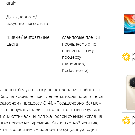
grain
Для дневного/
искуственного света
Живые/нейтралбные
слайдовые пленки,
цвета
проявляемые по
оригинальному
Р
процессу
р
(например,
Kodachrome)
а черно-белую пленку, но нет желания работать с
ыбор на хромогенной пленке, которая проявляется
ораторному процессу С-41. «Псевдочерно-белые»
яют получать стабильно качественный результат.
, они оптимальны для жанровой съемки, когда на
Р
ко просто нет времени. Как и цветной негатив,
р
чти неразличимым зерном, но существует один