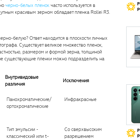
Р
рно
черно-белых пленок
часто используется в
р
упным красивым зерном обладает пленка Rollei R3.
черно-белую? Ответ находится в плоскости личных
тографа. Существует великое множество пленок,
астностью, размером и формой зерна, толщиной
не существующие пленки можно подразделить на
Внутривидовые
Исключения
различия
Панохроматические/
Инфракрасные
ортохроматические
Тип эмульсии -
Со сверхвысоким
Р
р
классический или t-
разрешением