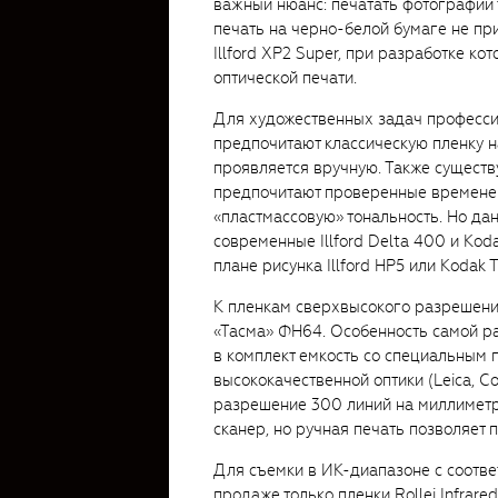
важный нюанс: печатать фотографии т
печать на черно-белой бумаге не пр
Illford XP2 Super, при разработке к
оптической печати.
Для художественных задач професси
предпочитают классическую пленку н
проявляется вручную. Также существу
предпочитают проверенные временем
«пластмассовую» тональность. Но да
современные Illford Delta 400 и Kod
плане рисунка Illford HP5 или Kodak
К пленкам сверхвысокого разрешения 
«Тасма» ФН64. Особенность самой ра
в комплект емкость со специальным 
высококачественной оптики (Leica, Co
разрешение 300 линий на миллиметр
сканер, но ручная печать позволяет
Для съемки в ИК-диапазоне с соотв
продаже только пленки Rollei Infrar