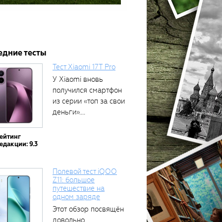
едние тесты
Тест Xiaomi 17T Pro
У Xiaomi вновь
получился смартфон
из серии «топ за свои
деньги»....
ейтинг
едакции: 9.3
Полевой тест iQOO
Z11: большое
путешествие на
одном заряде
Этот обзор посвящён
довольно