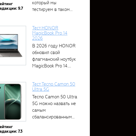
который мы
ейтинг
едакции: 9.7
тестируем в таком...
Тест HONOR
MagicBook Pro 14
2026
В 2026 году HONOR
обновил свой
флагманский ноутбук
MagicBook Pro 14....
Тест Tecno Camon 50
Ultra 5G
Tecno Camon 50 Ultra
5G можно назвать не
самым
сбалансированным
устройством....
ейтинг
едакции: 7.3