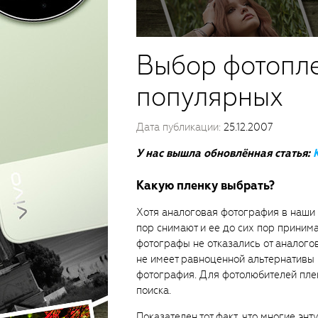
Выбор фотопле
популярных
Дата публикации:
25.12.2007
У нас вышла обновлённая статья:
Какую пленку выбрать?
Хотя аналоговая фотография в наши 
пор снимают и ее до сих пор приним
фотографы не отказались от аналого
не имеет равноценной альтернативы
фотография. Для фотолюбителей пле
поиска.
Показателен тот факт, что многие энт