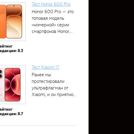
Тест Honor 600 Pro
Honor 600 Pro — это
топовая модель
«номерной» серии
смартфонов Honor,...
ейтинг
едакции: 8.3
Тест Xiaomi 17
Ранее мы
протестировали
ультрафлагман от
Xiaomi, и он приятно
удивил своими...
ейтинг
едакции: 8.7