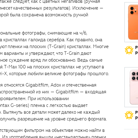
акже следует, как с цветных негативов (ручная
инесет качественных результатов). Исключение —
оторой была сохранена возможность ручной
ональные фотографы, снимающие на ч/б,
а кристаллах галоида серебра. Как правило, она
ют пленки на плоских (T-Grain) кристаллах. Многие
Р
р
 варианты и утверждают, что T-Grain дают
нное суждение вряд ли обоснованно. Ведь самые
ak T-Max 100 на плоских кристаллах не уступают в
 Tri-X, которые любили великие фотографы прошлого.
относятся Gigabitfilm, Adox и отечественная
спространенной из них — Gigabitfilm — входящая
проявителем. При использовании
ntax G-series) пленка с легкостью выдает
. Вытянуть все детали может далеко не каждый
Р
р
 получить разрешение на уровне среднего формата.
етствующим фильтром на объективе можно найти в
ed. Из употребления вышли «нестандартные» пленки