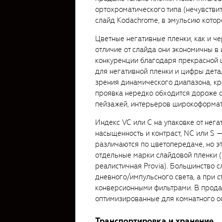
ортохроматического типа (нечувствит
слайд Kodachrome, в эмульсию котор
Цветные негативные пленки, как и ч
отличие от слайда они экономичны в
конкуренции благодаря прекрасной 
для негативной пленки и цифры детал
зрения динамического диапазона, кра
проявка нередко обходится дороже 
пейзажей, интерьеров широкоформатн
Индекс VC или C на упаковке от нег
насыщенность и контраст, NC или S 
различаются по цветопередаче, но э
отдельные марки слайдовой пленки (
реалистичная Provia). Большинство 
дневного/импульсного света, а при 
конверсионными фильтрами. В прода
оптимизированные для комнатного о
Транспортировка и хранение