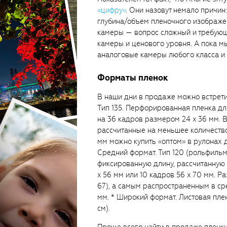
«цифру»
. Они назовут немало причин
глубина/объем пленочного изображе
камеры — вопрос сложный и требующ
камеры и ценового уровня. А пока 
аналоговые камеры любого класса и
Форматы пленок
В наши дни в продаже можно встрети
Тип 135. Перфорированная пленка дл
на 36 кадров размером 24 x 36 мм. 
рассчитанные на меньшее количеств
мм можно купить «оптом» в рулонах д
Средний формат. Тип 120 (рольфильм
фиксированную длину, рассчитанную н
x 56 мм или 10 кадров 56 x 70 мм. Ра
67), а самым распространенным в ср
мм. * Широкий формат. Листовая плен
см).