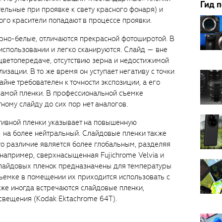
Гид 
ельные при проявке к свету красного фонаря) и
ого красители попадают в процессе проявки.
ерно-белые, отличаются прекрасной фотоширотой. В
 использовании и легко сканируются. Слайд — вне
цветопередаче, отсутствию зерна и недостижимой
изации. В то же время он уступает негативу с точки
йне требователен к точности экспозиции, а его
самой пленки. В профессиональной съемке
ому слайду до сих пор нет аналогов.
ативной пленки указывает на повышенную
— на более нейтральный. Слайдовые пленки также
то различие является более глобальным, разделяя
например, сверхнасыщенная Fujichrome Velvia и
слайдовых пленок предназначены для температуры
съемке в помещении их приходится использовать с
же иногда встречаются слайдовые пленки,
свещения (Kodak Ektachrome 64Т).