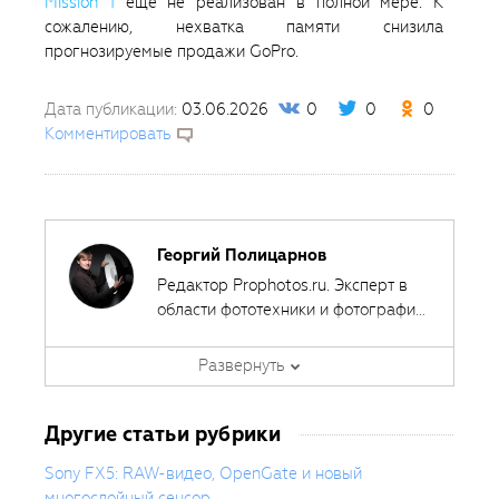
Mission 1
еще не реализован в полной мере. К
сожалению, нехватка памяти снизила
прогнозируемые продажи GoPro.
Дата публикации:
03.06.2026
0
0
0
Комментировать
Георгий Полицарнов
Редактор Prophotos.ru. Эксперт в
области фототехники и фотографии,
занимается тестированием
фотооборудования с 2007 года.
Развернуть
Является автором ряда обучающих
курсов в
Fotoshkola.net
.
Другие статьи рубрики
Sony FX5: RAW-видео, OpenGate и новый
многослойный сенсор