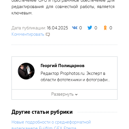
обеспечение GPU и программное обеспечение для
редактирования для совместной работы, является
ключевым.
Дата публикации:
16.04.2025
0
0
0
Комментировать
Георгий Полицарнов
Редактор Prophotos.ru. Эксперт в
области фототехники и фотографии,
занимается тестированием
фотооборудования с 2007 года.
Развернуть
Является автором ряда обучающих
курсов в
Fotoshkola.net
.
Другие статьи рубрики
Новые подробности о среднеформатной
видеокамере Fujifilm GFX Eterna