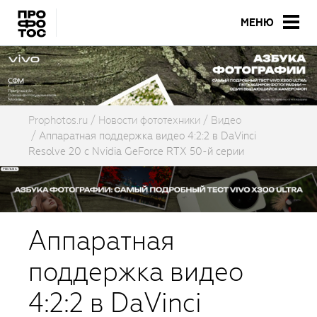
МЕНЮ
Prophotos.ru
Новости фототехники
Видео
Аппаратная поддержка видео 4:2:2 в DaVinci
Resolve 20 с Nvidia GeForce RTX 50-й серии
Аппаратная
поддержка видео
4:2:2 в DaVinci