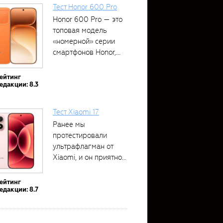
Тест Honor 600 Pro
Honor 600 Pro — это
топовая модель
«номерной» серии
смартфонов Honor,...
ейтинг
едакции: 8.3
Тест Xiaomi 17
Ранее мы
протестировали
ультрафлагман от
Xiaomi, и он приятно
удивил своими...
ейтинг
едакции: 8.7