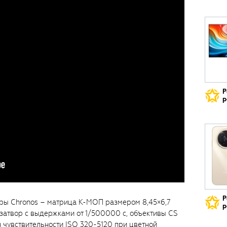
Р
р
Р
ры Chronos – матрица К-МОП размером 8,45×6,7
р
 затвор с выдержками от 1/500000 с, объективы CS
н чувствительности ISO 320-5120 при цветной