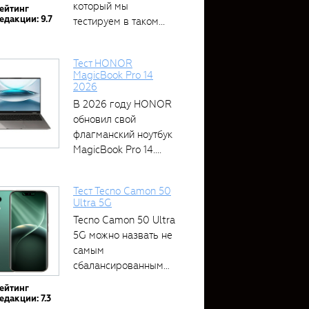
который мы
ейтинг
едакции: 9.7
тестируем в таком...
Тест HONOR
MagicBook Pro 14
2026
В 2026 году HONOR
обновил свой
флагманский ноутбук
MagicBook Pro 14....
Тест Tecno Camon 50
Ultra 5G
Tecno Camon 50 Ultra
5G можно назвать не
самым
сбалансированным
устройством....
ейтинг
едакции: 7.3