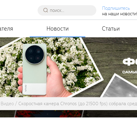
Подпишитесь
на наши новости
ателя
Новости
Статьи
Видео
Скоростная камера Chronos (до 21500 fps) собрала средс