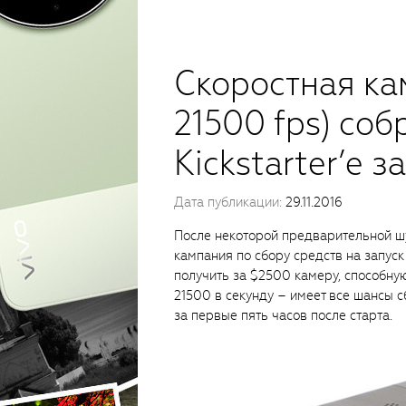
Скоростная ка
21500 fps) соб
Kickstarter’е з
Дата публикации:
29.11.2016
После некоторой предварительной шу
кампания по сбору средств на запус
получить за $2500 камеру, способную
21500 в секунду – имеет все шансы
за первые пять часов после старта.