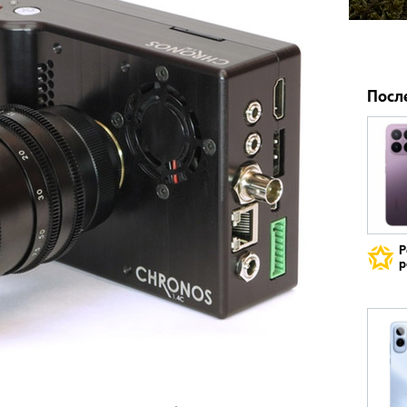
Посл
Р
р