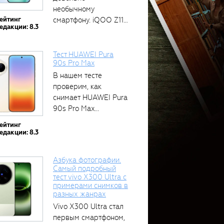
необычному
ейтинг
смартфону. iQOO Z11
едакции: 8.3
оснащён встроенным
аккумулятором...
Тест HUAWEI Pura
90s Pro Max
В нашем тесте
проверим, как
снимает HUAWEI Pura
90s Pro Max...
ейтинг
едакции: 8.3
Азбука фотографии.
Самый подробный
тест vivo X300 Ultra с
примерами снимков в
разных жанрах
Vivo X300 Ultra стал
первым смартфоном,