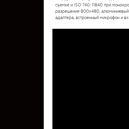
съемке и ISO 740-11840 при монохро
разрешения 800х480, алюминиевый ко
адаптера, встроенный микрофон и вх