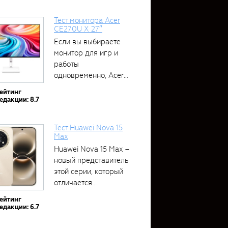
Тест монитора Acer
CE270U X 27″
Если вы выбираете
монитор для игр и
работы
одновременно, Acer
CE270U...
ейтинг
едакции: 8.7
Тест Huawei Nova 15
Max
Huawei Nova 15 Max –
новый представитель
этой серии, который
отличается...
ейтинг
едакции: 6.7