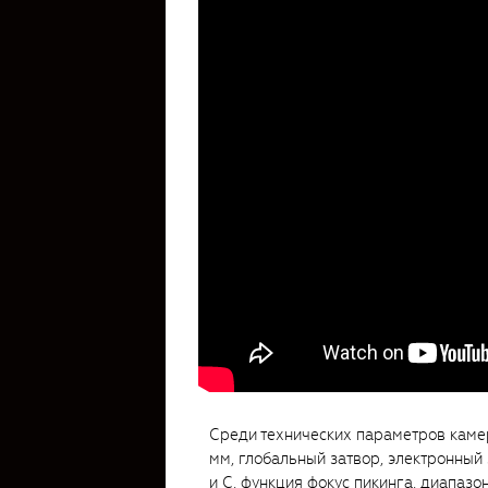
Среди технических параметров каме
мм, глобальный затвор, электронный
и C, функция фокус пикинга, диапазо