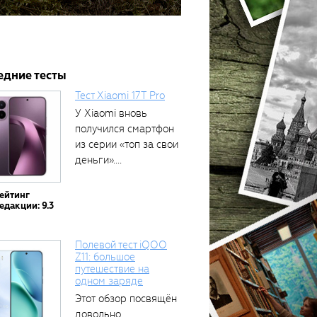
едние тесты
Тест Xiaomi 17T Pro
У Xiaomi вновь
получился смартфон
из серии «топ за свои
деньги»....
ейтинг
едакции: 9.3
Полевой тест iQOO
Z11: большое
путешествие на
одном заряде
Этот обзор посвящён
довольно