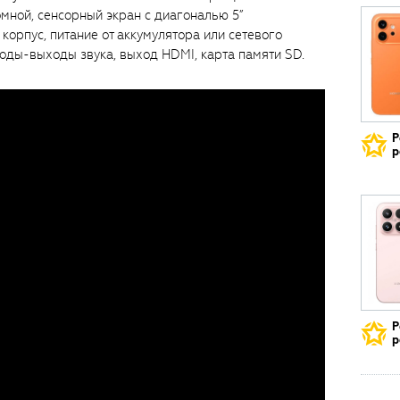
мной, сенсорный экран с диагональю 5”
рпус, питание от аккумулятора или сетевого
оды-выходы звука, выход HDMI, карта памяти SD.
Р
р
Р
р