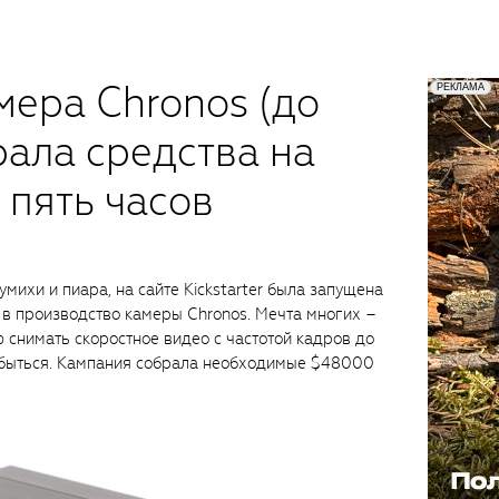
мера Chronos (до
рала средства на
а пять часов
михи и пиара, на сайте Kickstarter была запущена
к в производство камеры Chronos. Мечта многих –
 снимать скоростное видео с частотой кадров до
 сбыться. Кампания собрала необходимые $48000