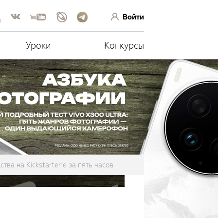
Войти
!
Уроки
Конкурсы
тва на Kickstarter’е за пять часов