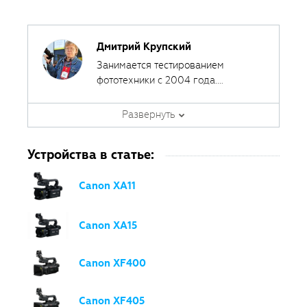
Дмитрий Крупский
Занимается тестированием
фототехники с 2004 года.
Сотрудничал с различными
печатными и интернет-изданиями,
Развернуть
за эти годы сделал около 400
обзоров фототехники.
Устройства в статье:
Canon XA11
Canon XA15
Canon XF400
Canon XF405