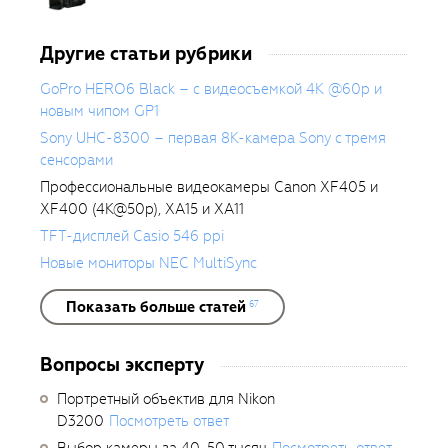
Другие статьи рубрики
GoPro HERO6 Black – с видеосъемкой 4K @60p и
новым чипом GP1
Sony UHC-8300 – первая 8K-камера Sony с тремя
сенсорами
Профессиональные видеокамеры Canon XF405 и
XF400 (4K@50p), XA15 и XA11
TFT-дисплей Casio 546 ppi
Новые мониторы NEC MultiSync
Показать больше статей
67
Вопросы эксперту
Портретный объектив для Nikon
D3200
Посмотреть ответ
Выбор камеры за 40-50 тысяч
Посмотреть ответ