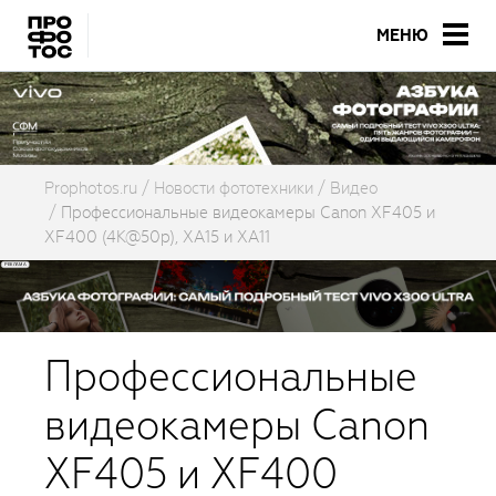
МЕНЮ
Prophotos.ru
Новости фототехники
Видео
Профессиональные видеокамеры Canon XF405 и
XF400 (4K@50p), XA15 и XA11
Профессиональные
видеокамеры Canon
XF405 и XF400