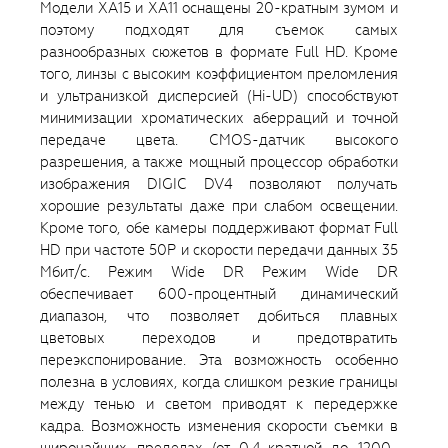
Модели XA15 и XA11 оснащены 20-кратным зумом и
поэтому подходят для съемок самых
разнообразных сюжетов в формате Full HD. Кроме
того, линзы с высоким коэффициентом преломления
и ультранизкой дисперсией (Hi-UD) способствуют
минимизации хроматических аберраций и точной
передаче цвета. CMOS-датчик высокого
разрешения, а также мощный процессор обработки
изображения DIGIC DV4 позволяют получать
хорошие результаты даже при слабом освещении.
Кроме того, обе камеры поддерживают формат Full
HD при частоте 50P и скорости передачи данных 35
Мбит/с. Режим Wide DR Режим Wide DR
обеспечивает 600-процентный динамический
диапазон, что позволяет добиться плавных
цветовых переходов и предотвратить
переэкспонирование. Эта возможность особенно
полезна в условиях, когда слишком резкие границы
между тенью и светом приводят к передержке
кадра. Возможность изменения скорости съемки в