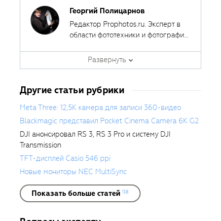
Георгий Полицарнов
Редактор Prophotos.ru. Эксперт в
области фототехники и фотографии,
занимается тестированием
фотооборудования с 2007 года.
Развернуть
Является автором ряда обучающих
курсов в
Fotoshkola.net
.
Другие статьи рубрики
Meta Three: 12,5K камера для записи 360-видео
Blackmagic представил Pocket Cinema Camera 6K G2
DJI анонсировал RS 3, RS 3 Pro и систему DJI
Transmission
TFT-дисплей Casio 546 ppi
Новые мониторы NEC MultiSync
Показать больше статей
138