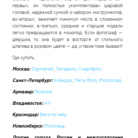
первых, он полностью укомплектован шаровой
головой, надежной сумкой и набором инструментов,
во-вторых, занимает минимум места в сложенном
состоянии, в-третьих, средние и старшие модели
легко превращаются в монопод. Если фотограф —
девушка, то она будет в восторге от стильного
штатива в розовом цвете — да, и такие тоже бывают!
Где купить:
Москва:
Digimarket
,
Лигафото
,
Смартфото
Санкт-Петербург:
Киберри
,
Мега Фото
,
Фотосклад
Армавир:
Телемир
Владивосток:
A11
Краснодар:
Беги по небу
Новосибирск:
Фотолэнд
Другие города России и междугородние