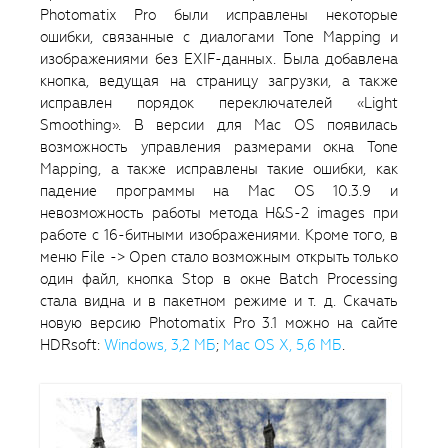
Photomatix Pro были исправлены некоторые
ошибки, связанные с диалогами Tone Mapping и
изображениями без EXIF-данных. Была добавлена
кнопка, ведущая на страницу загрузки, а также
исправлен порядок переключателей «Light
Smoothing». В версии для Mac OS появилась
возможность управления размерами окна Tone
Mapping, а также исправлены такие ошибки, как
падение программы на Mac OS 10.3.9 и
невозможность работы метода H&S-2 images при
работе с 16-битными изображениями. Кроме того, в
меню File -> Open стало возможным открыть только
один файл, кнопка Stop в окне Batch Processing
стала видна и в пакетном режиме и т. д. Скачать
новую версию Photomatix Pro 3.1 можно на сайте
HDRsoft:
Windows, 3,2 MБ
;
Mac OS X, 5,6 MБ
.