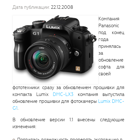
Дата публикации:
22.12.2008
Компания
Panasonic
под конец
года
принялась
за
обновление
софта для
своей
фототехники: сразу за обновлением прошивки для
компакта Lumix
DMC-LX3
компания выпустила
обновление прошивки для фотокамеры
Lumix DMC-
G1
.
В обновление версии 1.1 внесены следующие
изменения:
Появилась возможность проверять экспозицию в