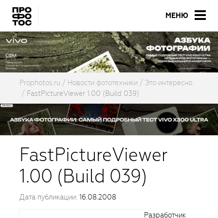
МЕНЮ
Prophotos.ru
Новости фототехники
Это интересно
FastPictureViewer 1.00 (Build 039)
FastPictureViewer
1.00 (Build 039)
Дата публикации:
16.08.2008
Разработчик