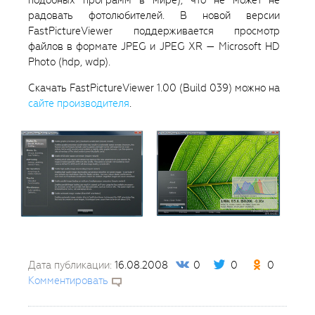
подобных программ в мире), что не может не
радовать фотолюбителей. В новой версии
FastPictureViewer поддерживается просмотр
файлов в формате JPEG и JPEG XR — Microsoft HD
Photo (hdp, wdp).
Скачать FastPictureViewer 1.00 (Build 039) можно на
сайте производителя
.
Дата публикации:
16.08.2008
0
0
0
Комментировать