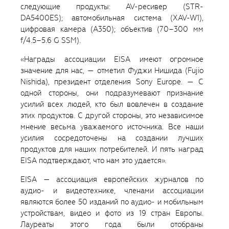
следующие продукты: AV-ресивер (STR-
DA5400ES); автомобильная система (XAV-W1),
цифровая камера (А350); объектив (70–300 мм
f/4.5–5.6 G SSM).
«Награды ассоциации EISA имеют огромное
значение для нас, — отметил Фуджи Нишида (Fujio
Nishida), президент отделения Sony Europe. — С
одной стороны, они подразумевают признание
усилий всех людей, кто был вовлечен в создание
этих продуктов. С другой стороны, это независимое
мнение весьма уважаемого источника. Все наши
усилия сосредоточены на создании лучших
продуктов для наших потребителей. И пять наград
EISA подтверждают, что нам это удается».
EISA — ассоциация европейских журналов по
аудио- и видеотехнике, членами ассоциации
являются более 50 изданий по аудио- и мобильным
устройствам, видео и фото из 19 стран Европы.
Лауреаты этого года были отобраны