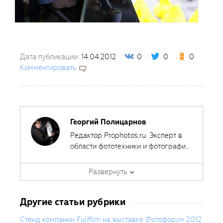
Дата публикации:
14.04.2012
0
0
0
Комментировать
Георгий Полицарнов
Редактор Prophotos.ru. Эксперт в
области фототехники и фотографии,
занимается тестированием
фотооборудования с 2007 года.
Развернуть
Является автором ряда обучающих
курсов в
Fotoshkola.net
.
Другие статьи рубрики
Стенд компании Fujifilm на выставке Фотофорум 2012