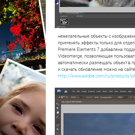
нежелательные объекты с изображени
применять эффекты только для отдел
Premiere Elements 7 добавлена под
Videomerge, позволяющая пользоват
автоматически размещать объект в 
и скачать обновление можно на сайт
http://www.adobe.com/ru/products/p