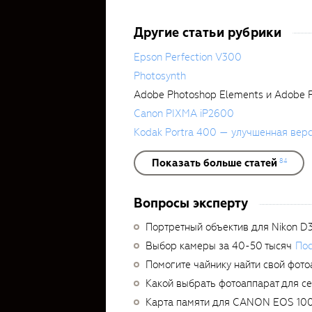
Другие статьи рубрики
Epson Perfection V300
Photosynth
Adobe Photoshop Elements и Adobe P
Canon PIXMA iP2600
Kodak Portra 400 — улучшенная вер
Показать больше статей
84
Вопросы эксперту
Портретный объектив для Nikon D
Выбор камеры за 40-50 тысяч
Пос
Помогите чайнику найти свой фото
Какой выбрать фотоаппарат для с
Карта памяти для CANON EOS 10