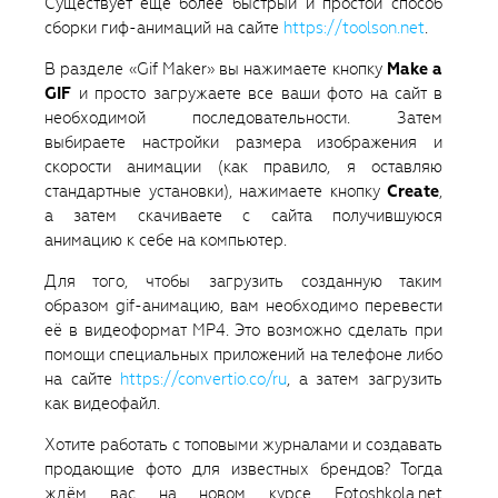
Существует ещё более быстрый и простой способ
сборки гиф-анимаций на сайте
https://toolson.net
.
В разделе «Gif Maker» вы нажимаете кнопку
Make a
GIF
и просто загружаете все ваши фото на сайт в
необходимой последовательности. Затем
выбираете настройки размера изображения и
скорости анимации (как правило, я оставляю
стандартные установки), нажимаете кнопку
Create
,
а затем скачиваете с сайта получившуюся
анимацию к себе на компьютер.
Для того, чтобы загрузить созданную таким
образом gif-анимацию, вам необходимо перевести
её в видеоформат MP4. Это возможно сделать при
помощи специальных приложений на телефоне либо
на сайте
https://convertio.co/ru
, а затем загрузить
как видеофайл.
Хотите работать с топовыми журналами и создавать
продающие фото для известных брендов? Тогда
ждём вас на новом курсе Fotoshkola.net