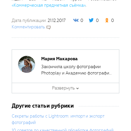
«Коммерческая предметная съёмка»
.
Дата публикации:
21.12.2017
0
0
0
Комментировать
Мария Макарова
Закончила школу фотографии
Photoplay и Академию фотографии,
обучалась на курсе Digital
Автор курсов
Fotoshkola.net
Photography в Nuova Accademia di
Развернуть
Belle Arti Milano, имеет высшее
Сайт: mmakarova.com
образование в сфере графического
Другие статьи рубрики
дизайна и среднее специальное
художественное образование.
Секреты работы с Lightroom: импорт и экспорт
Специализируется на предметной
фотографий
рекламной фотосъемке для
10 советов по качественной обработке фотографий