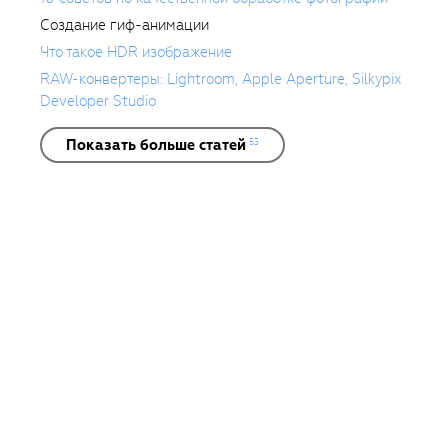
различных брендов, продакшн
агентств и журналов.
Создание гиф-анимации
Что такое HDR изображение
RAW-конвертеры: Lightroom, Apple Aperture, Silkypix
Developer Studio
Показать больше статей
53