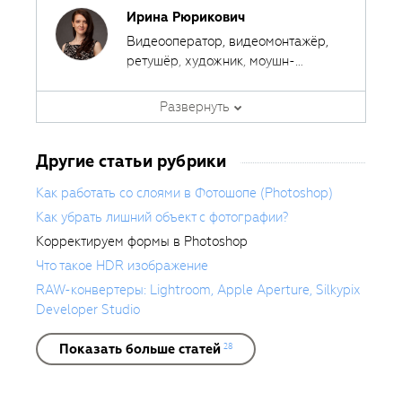
Ирина Рюрикович
Видеооператор, видеомонтажёр,
ретушёр, художник, моушн-
дизайнер. Ведёт кинорубрику в
Автор курсов
Fotoshkola.net
печатном журнале.
Развернуть
Другие статьи рубрики
Как работать со слоями в Фотошопе (Photoshop)
Как убрать лишний объект с фотографии?
Корректируем формы в Photoshop
Что такое HDR изображение
RAW-конвертеры: Lightroom, Apple Aperture, Silkypix
Developer Studio
Показать больше статей
28