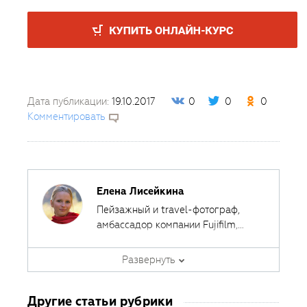
Дата публикации:
19.10.2017
0
0
0
Комментировать
Елена Лисейкина
Пейзажный и travel-фотограф,
амбассадор компании Fujifilm,
фотограф журнала "Российское
Автор курсов
Fotoshkola.net
фото". Победитель и призер
Развернуть
международных конкурсов
фотографии, автор статей и мастер-
Другие статьи рубрики
классов по пейзажной фотосъемке