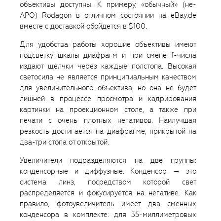
объективы доступны. К примеру, «обычный» (не-
APO) Rodagon в отличном состоянии на eBay.de
вместе с доставкой обойдется в $100.
Для удобства работы хорошие объективы имеют
подсветку шкалы диафрагм и при смене f-числа
издают щелчки через каждые полстопа. Высокая
светосила не является принципиальным качеством
для увеличительного объектива, но она не будет
лишней в процессе просмотра и кадрирования
картинки на проекционном столе, а также при
печати с очень плотных негативов. Наилучшая
резкость достигается на диафрагме, прикрытой на
два-три стопа от открытой.
Увеличители подразделяются на две группы:
конденсорные и диффузные. Конденсор — это
система линз, посредством которой свет
распределяется и фокусируется на негативе. Как
правило, фотоувеличитель имеет два сменных
конденсора в комплекте: для 35-миллиметровых