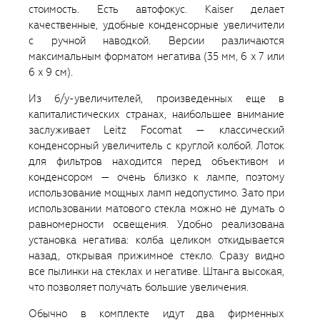
стоимость. Есть автофокус. Kaiser делает
качественные, удобные конденсорные увеличители
с ручной наводкой. Версии различаются
максимальным форматом негатива (35 мм, 6 x 7 или
6 x 9 см).
Из б/у-увеличителей, произведенных еще в
капиталистических странах, наибольшее внимание
заслуживает Leitz Focomat — классический
конденсорный увеличитель с круглой колбой. Лоток
для фильтров находится перед объективом и
конденсором — очень близко к лампе, поэтому
использование мощных ламп недопустимо. Зато при
использовании матового стекла можно не думать о
равномерности освещения. Удобно реализована
установка негатива: колба целиком откидывается
назад, открывая прижимное стекло. Сразу видно
все пылинки на стеклах и негативе. Штанга высокая,
что позволяет получать большие увеличения.
Обычно в комплекте идут два фирменных