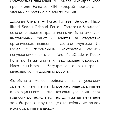
(контрастная глянцевая RC-бумага) и нейтрального
проявителя Fomatol LQN, который продается в
удобных емкостях объемом по 250 мл.
Дорогая бумага — Forte, Forteze, Bergger, Maco,
Illford, Seagul Oriental. Forte и Forteze на баритовой
основе считаются традиционными бумагами для
выставочных работ и ценятся за отсутствие
органических веществ в составе эмульсии. Из
бумаг с переменным контрастом самыми
популярными являются Illford MultiGrade и Kodak
Polymax. Также внимания заслуживает баритовая
Maco Multibrom — безупречная с точки зрения
качества, хотя и довольно дорогая.
Фотобумага менее требовательна к условиям
хранения, чем пленка. Но все же лучше хранить ее
в холодильнике — это позволит увеличить срок
годности до нескольких лет. Если же вы печатаете
хотя бы раз в пару месяцев, то небольшие запасы
можно хранить и в шкафу.