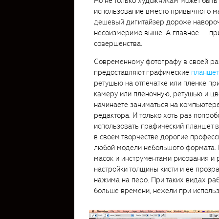
Но не только художникам может быть
использование вместо привычного ма
дешевый дигитайзер дороже навороч
несоизмеримо выше. А главное — при
совершенства.
Современному фотографу в своей раб
предоставляют графические
планше
ретушью на отпечатке или пленке пр
камеру или пленочную, ретушью и ц
начинаете заниматься на компьютере
редактора. И только хоть раз попроб
использовать графический планшет в
в своем творчестве дорогие професс
любой модели небольшого формата. 
масок и инструментами рисования и 
настройки толщины кисти и ее прозра
нажима на перо. При таких видах ра
больше времени, нежели при исполь