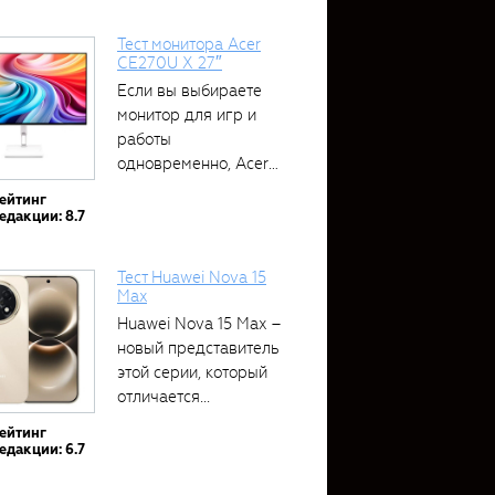
Тест монитора Acer
CE270U X 27″
Если вы выбираете
монитор для игр и
работы
одновременно, Acer
CE270U...
ейтинг
едакции: 8.7
Тест Huawei Nova 15
Max
Huawei Nova 15 Max –
новый представитель
этой серии, который
отличается...
ейтинг
едакции: 6.7