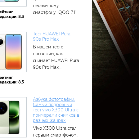
необычному
ейтинг
смартфону. iQOO Z11
едакции: 8.3
оснащён встроенным
аккумулятором...
Тест HUAWEI Pura
90s Pro Max
В нашем тесте
проверим, как
снимает HUAWEI Pura
90s Pro Max...
ейтинг
едакции: 8.3
Азбука фотографии.
Самый подробный
тест vivo X300 Ultra с
примерами снимков в
разных жанрах
Vivo X300 Ultra стал
первым смартфоном,