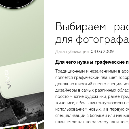
Выбираем гра
для фотографа
Дата публикации:
04.03.2009
Для чего нужны графические 
Традиционным и незаменимым в арс
является графический планшет. Гов
довольно широкий спектр специалист
дизайнеры в самых различных област
просто многие художники, ранее пр
живописи, с большим энтузиазмом пе
использованием новых, и в первую о
специализаций в большей или меньш
планшетов: как по размеру так и по ф