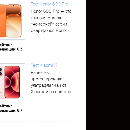
Тест Honor 600 Pro
Honor 600 Pro — это
топовая модель
«номерной» серии
смартфонов Honor,...
ейтинг
едакции: 8.3
Тест Xiaomi 17
Ранее мы
протестировали
ультрафлагман от
Xiaomi, и он приятно
удивил своими...
ейтинг
едакции: 8.7