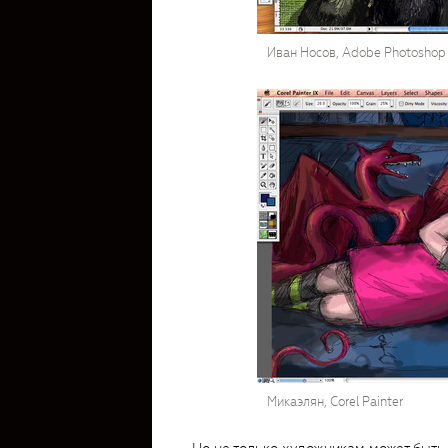
Иван Носов, Adobe Photoshop
Микаэлян, Corel Painter