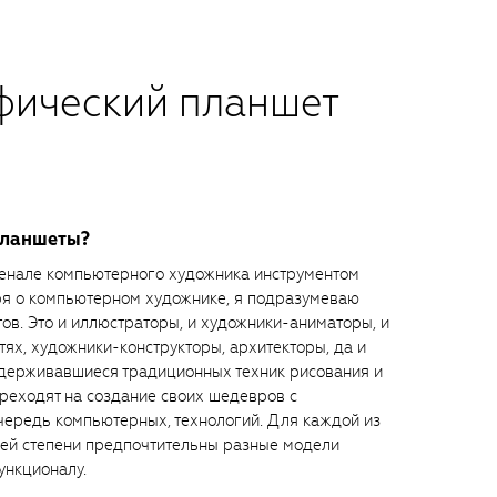
фический планшет
планшеты?
енале компьютерного художника инструментом
оря о компьютерном художнике, я подразумеваю
ов. Это и иллюстраторы, и художники-аниматоры, и
ях, художники-конструкторы, архитекторы, да и
идерживавшиеся традиционных техник рисования и
реходят на создание своих шедевров с
чередь компьютерных, технологий. Для каждой из
ей степени предпочтительны разные модели
ункционалу.