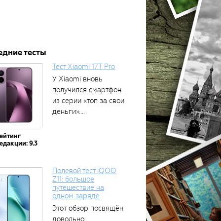
едние тесты
Тест Xiaomi 17T Pro
У Xiaomi вновь
получился смартфон
из серии «топ за свои
деньги»....
ейтинг
едакции: 9.3
Полевой тест iQOO
Z11: большое
путешествие на
одном заряде
Этот обзор посвящён
довольно