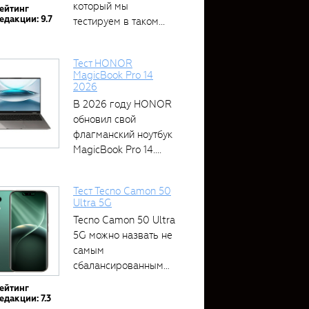
который мы
ейтинг
едакции: 9.7
тестируем в таком...
Тест HONOR
MagicBook Pro 14
2026
В 2026 году HONOR
обновил свой
флагманский ноутбук
MagicBook Pro 14....
Тест Tecno Camon 50
Ultra 5G
Tecno Camon 50 Ultra
5G можно назвать не
самым
сбалансированным
устройством....
ейтинг
едакции: 7.3