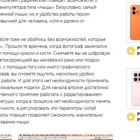
 полезен графический планшет. Возможно его
нипулятора типа «мышь». Безусловно, самый
енной мыши, но и удобство работы пером
вычней для человека, хотя и далеко от
оте тоже не обойтись без возможностей, которые
ты
. Прошли те времена, когда фотограф занимался
Р
и помощи краски и кисти. Снимаете вы на цифровую
р
ветокоррекцией вы неизбежно рано или поздно
, с помощью того или иного графического
овав, вы сможете ощутить, насколько удобно
 работе. И для этого нет необходимости применять
иональные модели. Для начала вполне достаточно
Намного приятнее работать с редактированием
ретуши, когда в процессе нет необходимости менять
чности, а регулировать эти параметры силой
Р
боты планшет позволяет сэкономить значительно
р
зовании мыши.