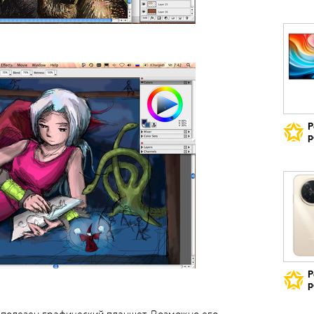
Р
р
Р
р