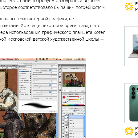
tiq. Мы с вами попробуем разобраться во всем
Р
 которое соответствовало бы вашим потребностям.
р
ь класс компьютерной графики, не
ншетами. Хотя еще некоторое время назад это
мера использования графического планшета хотел
ной московской детской художественной школы —
Р
р