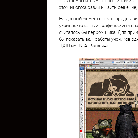
электромагнитным пером линейки Cin
этом многообразии и найти решение,
На данный момент сложно представит
укомплектованный графическими пла
считалось бы верхом шика. Для при
бы показать вам работы учеников од
ДХШ им. В. А. Ватагина.