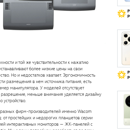
Р
р
ности и той же чувствительности к нажатию
устанавливают более низкие цены на свои
Р
ство. Но и недостатков хватает. Эргономичность
р
ти размещения в нем источника питания, есть
змер манипулятора. У моделей отсутствует
е разрешение, меньше внимания уделяется дизайну
о устройство.
й разных фирм-производителей именно Wacom
: от простейших и недорогих планшетов серии
ей интерактивных мониторов — ЖК-панелей с