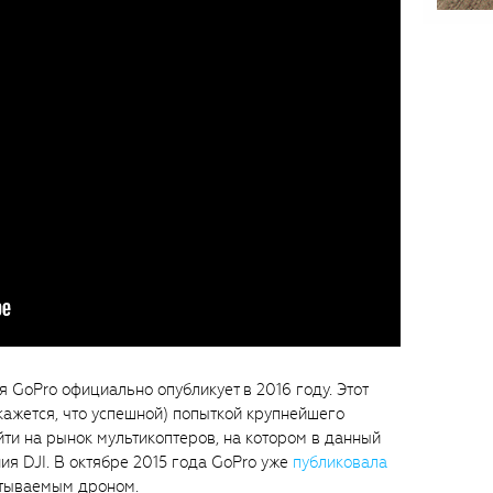
 GoPro официально опубликует в 2016 году. Этот
кажется, что успешной) попыткой крупнейшего
и на рынок мультикоптеров, на котором в данный
ия DJI. В октябре 2015 года GoPro уже
публиковала
атываемым дроном.