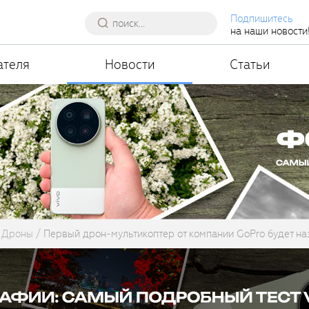
Подпишитесь
на наши новости
ателя
Новости
Статьи
Дроны
Первый дрон-мультикоптер от компании GoPro будет н