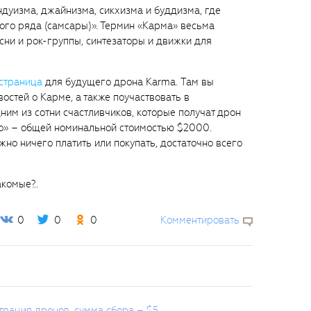
дуизма, джайнизма, сикхизма и буддизма, где
ого ряда (самсары)». Термин «Карма» весьма
сни и рок-группы, синтезаторы и движки для
страница
для будущего дрона Karma. Там вы
остей о Карме, а также поучаствовать в
ним из сотни счастливчиков, которые получат дрон
ro» – общей номинальной стоимостью $2000.
жно ничего платить или покупать, достаточно всего
акомые?..
0
0
0
Комментировать
трация дронов, сумма сбора – $5