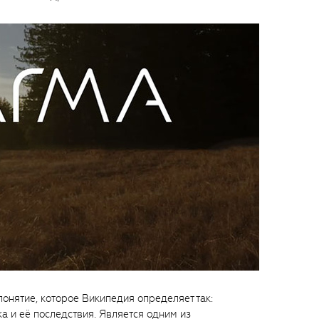
онятие, которое Википедия определяет так:
а и её последствия. Является одним из