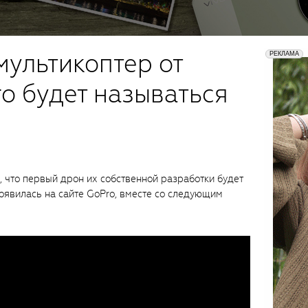
ультикоптер от
o будет называться
, что первый дрон их собственной разработки будет
появилась на сайте GoPro, вместе со следующим