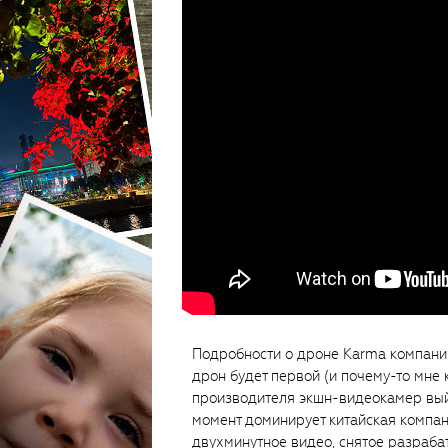
Подробности о дроне Karma компания
дрон будет первой (и почему-то мне 
производителя экшн-видеокамер выйт
момент доминирует китайская компан
двухминутное видео, снятое разраб