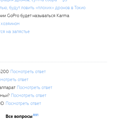
ью, будут ловить «плохих» дронов в Токио
нии GoPro будет называться Karma
а хозяином
тся на запястье
3200
Посмотреть ответ
мотреть ответ
аппарат
Посмотреть ответ
емьи?
Посмотреть ответ
0D
Посмотреть ответ
891
Все вопросы