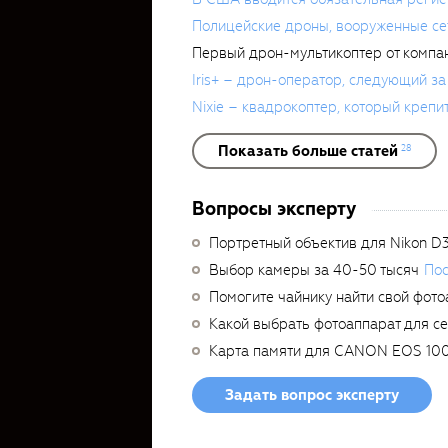
Полицейские дроны, вооруженные сет
Первый дрон-мультикоптер от компа
Iris+ – дрон-оператор, следующий з
Nixie – квадрокоптер, который крепи
Показать больше статей
28
Вопросы эксперту
Портретный объектив для Nikon D
Выбор камеры за 40-50 тысяч
Пос
Помогите чайнику найти свой фото
Какой выбрать фотоаппарат для с
Карта памяти для CANON EOS 10
Задать вопрос эксперту