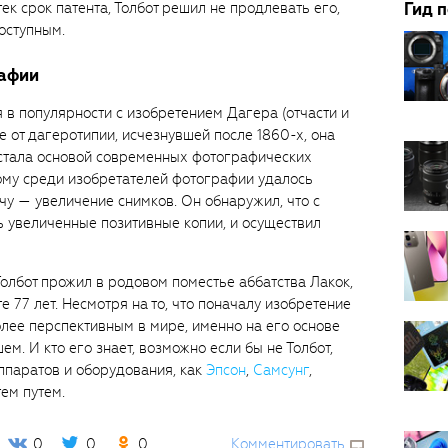
стек срок патента, Толбот решил не продлевать его,
Гид 
оступным.
рафии
я в популярности с изобретением Дагера (отчасти и
ие от дагеротипии, исчезнувшей после 1860-х, она
стала основой современных фотографических
вому среди изобретателей фотографии удалось
у — увеличение снимков. Он обнаружил, что с
 увеличенные позитивные копии, и осуществил
олбот прожил в родовом поместье аббатства Лакок,
те 77 лет. Несмотря на то, что поначалу изобретение
олее перспективным в мире, именно на его основе
м. И кто его знает, возможно если бы не Толбот,
ппаратов и оборудования, как
Эпсон
,
Самсунг
,
тем путем.
0
0
0
Комментировать