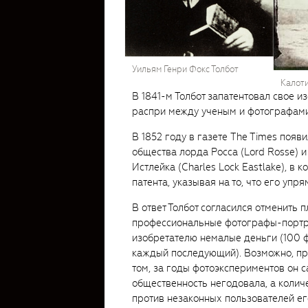
Уильям Генри Фокс Толбот
Калоти
В 1841-м Толбот запатентовал свое из
распри между ученым и фотографами
В 1852 году в газете The Times поя
общества лорда Росса (Lord Rosse) 
Истлейка (Charles Lock Eastlake), в 
патента, указывая на то, что его упр
В ответ Толбот согласился отменить 
профессиональные фотографы-портр
изобретателю немалые деньги (100 ф
каждый последующий). Возможно, при
том, за годы фотоэкспериментов он са
общественность негодовала, а колич
против незаконных пользователей его