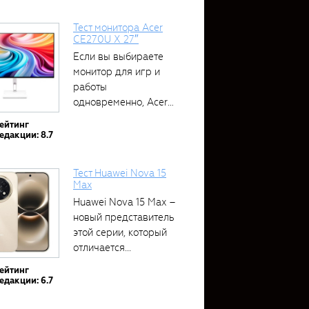
Тест монитора Acer
CE270U X 27″
Если вы выбираете
монитор для игр и
работы
одновременно, Acer
CE270U...
ейтинг
едакции: 8.7
Тест Huawei Nova 15
Max
Huawei Nova 15 Max –
новый представитель
этой серии, который
отличается...
ейтинг
едакции: 6.7