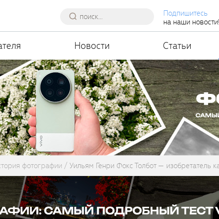
Подпишитесь
на наши новости
ателя
Новости
Статьи
тория фотографии
Уильям Генри Фокс Толбот — изобретатель 