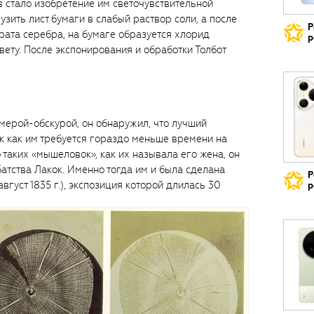
 стало изобретение им светочувствительной
узить лист бумаги в слабый раствор соли, а после
Р
рата серебра, на бумаге образуется хлорид
р
свету. После экспонирования и обработки Толбот
мерой-обскурой, он обнаружил, что лучший
ак как им требуется гораздо меньше времени на
таких «мышеловок», как их называла его жена, он
батства Лакок. Именно тогда им и была сделана
Р
вгуст 1835 г.), экспозиция которой длилась 30
р