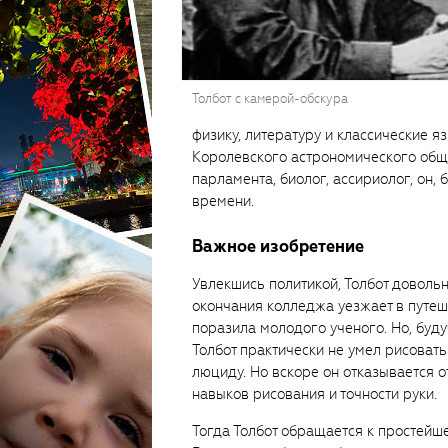
Толбот с камерой-обскура
физику, литературу и классические яз
Королевского астрономического обще
парламента, биолог, ассириолог, он,
времени.
Важное изобретение
Увлекшись политикой, Толбот довольн
окончания колледжа уезжает в путеш
поразила молодого ученого. Но, буд
Толбот практически не умел рисовать
люциду. Но вскоре он отказывается от
навыков рисования и точности руки.
Тогда Толбот обращается к простей