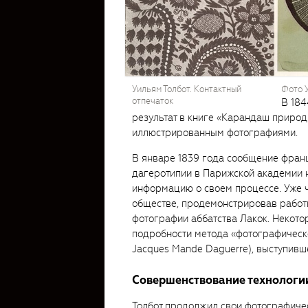
Уильям Толбот. Контактный
Фото 
отпечаток
В 184
результат в книге «Карандаш приро
иллюстрированным фотографиями.
В январе 1839 года сообщение фран
дагеротипии в Парижской академии 
информацию о своем процессе. Уже 
обществе, продемонстрировав работы
фотографии аббатства Лакок. Некото
подробности метода «фотографическо
Jacques Mande Daguerre), выступивше
Совершенствование технологи
Толбот продолжил свои фотографичес