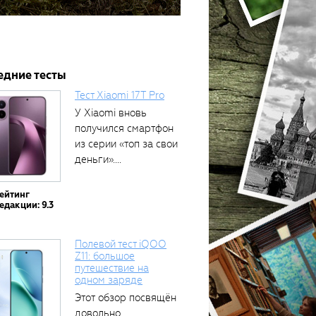
едние тесты
Тест Xiaomi 17T Pro
У Xiaomi вновь
получился смартфон
из серии «топ за свои
деньги»....
ейтинг
едакции: 9.3
Полевой тест iQOO
Z11: большое
путешествие на
одном заряде
Этот обзор посвящён
довольно