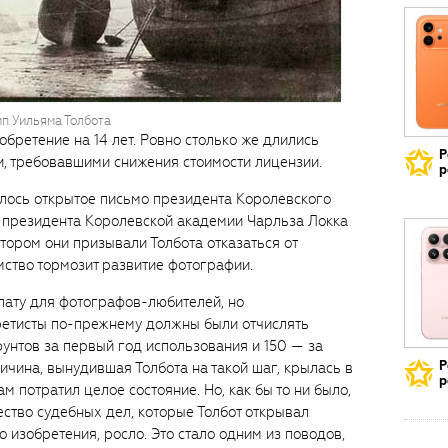
п Уильяма Толбота
обретение на 14 лет. Ровно столько же длились
Р
, требовавшими снижения стоимости лицензии.
р
вилось открытое письмо президента Королевского
и президента Королевской академии Чарльза Локка
котором они призывали Толбота отказаться от
ямство тормозит развитие фотографии.
плату для фотографов-любителей, но
етисты по-прежнему должны были отчислять
унтов за первый год использования и 150 — за
Р
чина, вынудившая Толбота на такой шаг, крылась в
р
м потратил целое состояние. Но, как бы то ни было,
ество судебных дел, которые Толбот открывал
 изобретения, росло. Это стало одним из поводов,