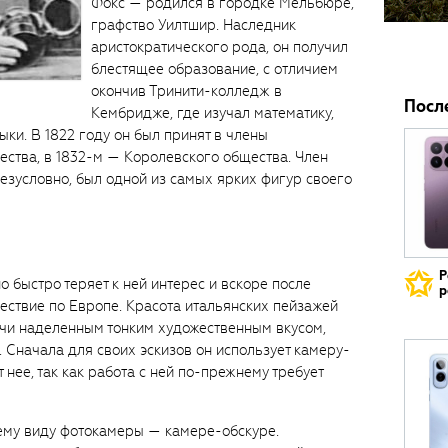
Фокс — родился в городке Мельбюре,
графство Уилтшир. Наследник
аристократического рода, он получил
блестящее образование, с отличием
окончив Тринити-колледж в
Посл
Кембридже, где изучал математику,
ыки. В 1822 году он был принят в члены
ства, в 1832-м — Королевского общества. Член
 безусловно, был одной из самых ярких фигур своего
Р
о быстро теряет к ней интерес и вскоре после
р
ествие по Европе. Красота итальянских пейзажей
учи наделенным тонким художественным вкусом,
. Сначала для своих эскизов он использует камеру-
 нее, так как работа с ней по-прежнему требует
шему виду фотокамеры — камере-обскуре.