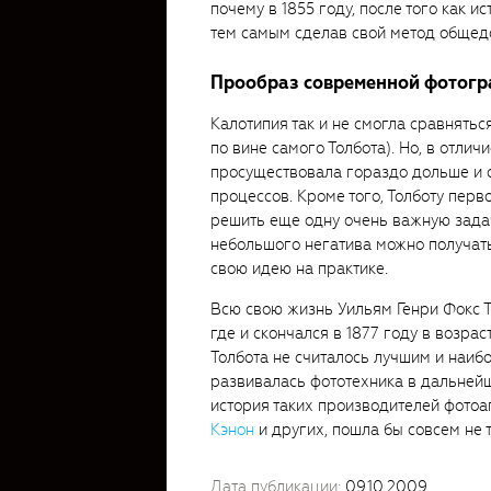
почему в 1855 году, после того как и
тем самым сделав свой метод общед
Прообраз современной фотог
Калотипия так и не смогла сравнятьс
по вине самого Толбота). Но, в отлич
просуществовала гораздо дольше и 
процессов. Кроме того, Толботу пер
решить еще одну очень важную задач
небольшого негатива можно получать
свою идею на практике.
Всю свою жизнь Уильям Генри Фокс Т
где и скончался в 1877 году в возрас
Толбота не считалось лучшим и наиб
развивалась фототехника в дальнейше
история таких производителей фотоа
Кэнон
и других, пошла бы совсем не 
Дата публикации:
09.10.2009