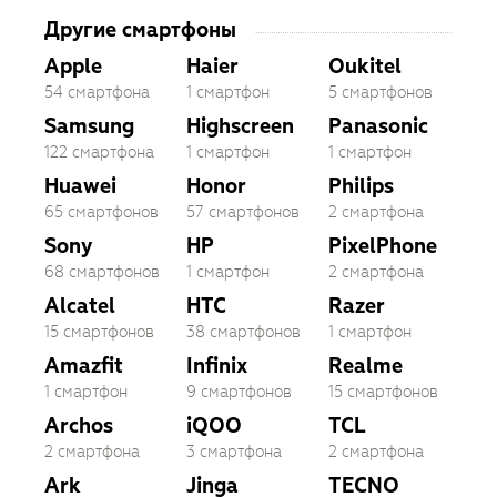
Другие смартфоны
Apple
Haier
Oukitel
54 смартфона
1 смартфон
5 смартфонов
Samsung
Highscreen
Panasonic
122 смартфона
1 смартфон
1 смартфон
Huawei
Honor
Philips
65 смартфонов
57 смартфонов
2 смартфона
Sony
HP
PixelPhone
68 смартфонов
1 смартфон
2 смартфона
Alcatel
HTC
Razer
15 смартфонов
38 смартфонов
1 смартфон
Amazfit
Infinix
Realme
1 смартфон
9 смартфонов
15 смартфонов
Archos
iQOO
TCL
2 смартфона
3 смартфона
2 смартфона
Ark
Jinga
TECNO