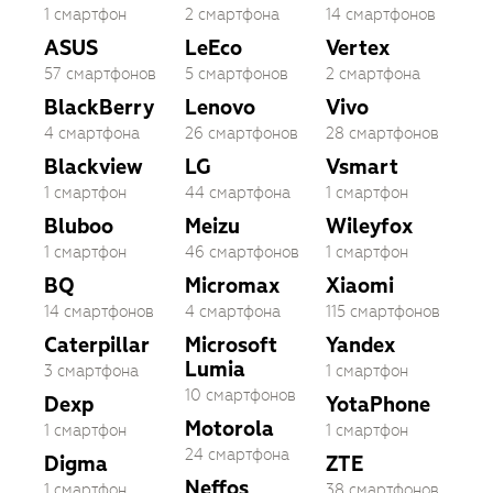
1 смартфон
2 смартфона
14 смартфонов
ASUS
LeEco
Vertex
57 смартфонов
5 смартфонов
2 смартфона
BlackBerry
Lenovo
Vivo
4 смартфона
26 смартфонов
28 смартфонов
Blackview
LG
Vsmart
1 смартфон
44 смартфона
1 смартфон
Bluboo
Meizu
Wileyfox
1 смартфон
46 смартфонов
1 смартфон
BQ
Micromax
Xiaomi
14 смартфонов
4 смартфона
115 смартфонов
Caterpillar
Microsoft
Yandex
Lumia
3 смартфона
1 смартфон
10 смартфонов
Dexp
YotaPhone
Motorola
1 смартфон
1 смартфон
24 смартфона
Digma
ZTE
Neffos
1 смартфон
38 смартфонов