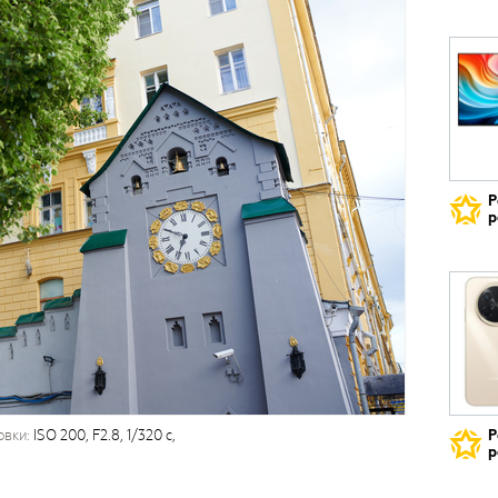
Р
р
овки:
ISO 200, F2.8, 1/320 с,
Р
р