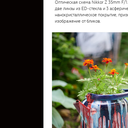
Оптическая схема Nikkor Z 35mm F/1.8
две линзы из ED-стекла и 3 асферич
нанокристаллическое покрытие, приз
изображение от бликов.