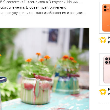
 S состоит из 11 элементов в 9 группах. Из них —
еских элемента. В объективе применено
ванное улучшить контраст изображения и защитить
Р
р
Р
р