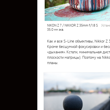
NIKON Z 7 / NIKKOR Z 35mm f/1.8 S
устан
35.0 мм экв.
Как и все S-Line объективы, Nikkor 
Кроме бесшумной фокусировки и бес
«дыхания». Кстати, минимальная дист
плоскости матрицы). Поэтому на Nikk
планы.