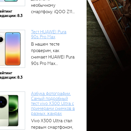
необычному
ейтинг
смартфону. iQOO Z11
едакции: 8.3
оснащён встроенным
аккумулятором...
Тест HUAWEI Pura
90s Pro Max
В нашем тесте
проверим, как
снимает HUAWEI Pura
90s Pro Max...
ейтинг
едакции: 8.3
Азбука фотографии.
Самый подробный
тест vivo X300 Ultra с
примерами снимков в
разных жанрах
Vivo X300 Ultra стал
первым смартфоном,