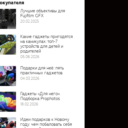
покупателя
Лучшие объективы для
Fujifilm GFX
20.02.2025
Какие гаджеты пригодятся
на каникулах: топ-7
устройств для детей и
родителей
05.06.2026
Подарки для неё: пять
практичных гаджетов
04.03.2026
Гаджеты «Для него».
Подборка Prophotos
18.02.2026
Идеи подарков к Новому
году: чем побаловать себя