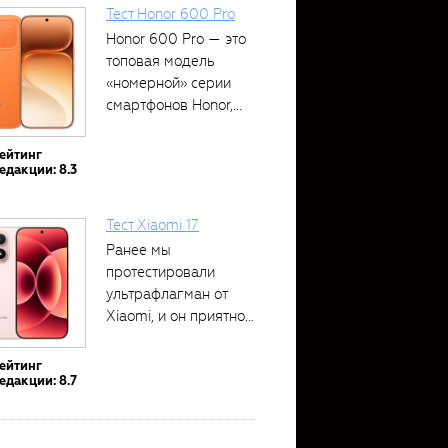
Тест Honor 600 Pro
Honor 600 Pro — это
топовая модель
«номерной» серии
смартфонов Honor,...
ейтинг
едакции: 8.3
Тест Xiaomi 17
Ранее мы
протестировали
ультрафлагман от
Xiaomi, и он приятно
удивил своими...
ейтинг
едакции: 8.7