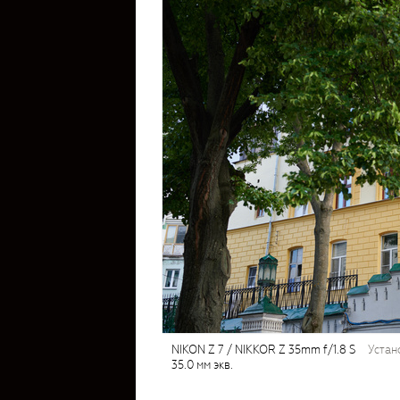
NIKON Z 7 / NIKKOR Z 35mm f/1.8 S
устан
35.0 мм экв.