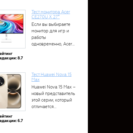
Тест монитора Acer
CE270U X 27″
Если вы выбираете
монитор для игр и
работы
одновременно, Acer
CE270U...
ейтинг
едакции: 8.7
Тест Huawei Nova 15
Max
Huawei Nova 15 Max –
новый представитель
этой серии, который
отличается...
ейтинг
едакции: 6.7