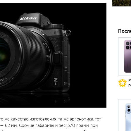
Посл
Р
р
то же качество изготовления, та же эргономика, тот
— 62 мм. Схожие габариты и вес: 370 грамм при