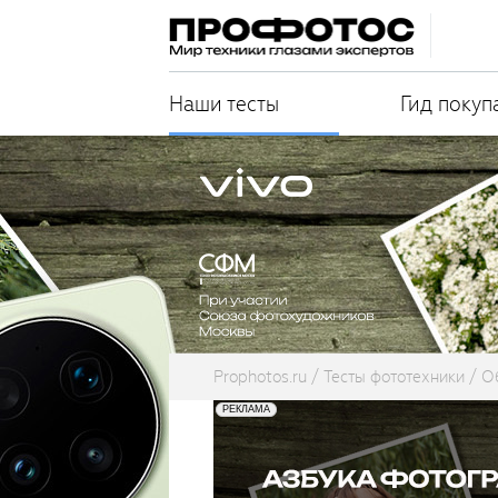
Наши тесты
Гид покуп
Prophotos.ru
Тесты фототехники
О