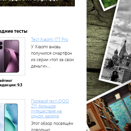
едние тесты
Тест Xiaomi 17T Pro
У Xiaomi вновь
получился смартфон
из серии «топ за свои
деньги»....
ейтинг
едакции: 9.3
Полевой тест iQOO
Z11: большое
путешествие на
одном заряде
Этот обзор посвящён
довольно