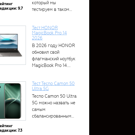
который мы
ейтинг
едакции: 9.7
тестируем в таком...
Тест HONOR
MagicBook Pro 14
2026
В 2026 году HONOR
обновил свой
флагманский ноутбук
MagicBook Pro 14....
Тест Tecno Camon 50
Ultra 5G
Tecno Camon 50 Ultra
5G можно назвать не
самым
сбалансированным
устройством....
ейтинг
едакции: 7.3