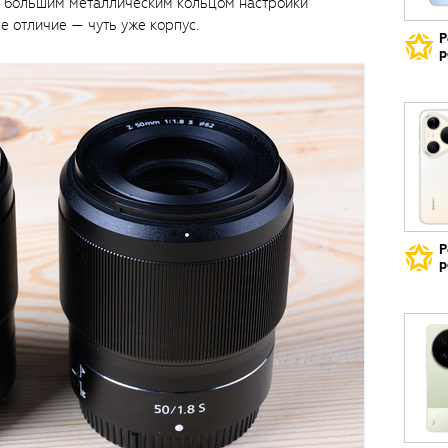
с большим металлическим кольцом настройки
е отличие — чуть уже корпус.
Р
р
Р
р