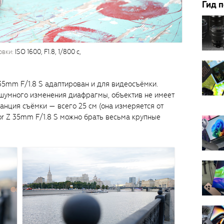
Гид 
овки:
ISO 1600, F1.8, 1/800 с,
Z 35mm F/1.8 S адаптирован и для видеосъёмки.
шумного изменения диафрагмы, объектив не имеет
анция съёмки — всего 25 см (она измеряется от
or Z 35mm F/1.8 S можно брать весьма крупные