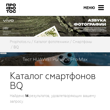
МЕНЮ
Prophotos.ru
Каталог фототехники
Смартфоны
BQ
Каталог смартфонов
BQ
Найдено
результатов, удовлетворяющих вашему
14
запросу.