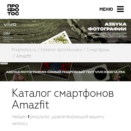
МЕНЮ
Prophotos.ru
Каталог фототехники
Смартфоны
Amazfit
Каталог смартфонов
Amazfit
Найден
результат, удовлетворяющий вашему
1
запросу.