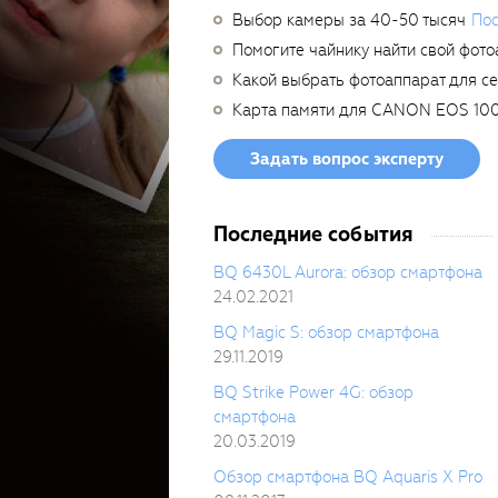
Выбор камеры за 40-50 тысяч
Пос
Помогите чайнику найти свой фото
Какой выбрать фотоаппарат для с
Карта памяти для CANON EOS 10
Задать вопрос эксперту
Последние события
BQ 6430L Aurora: обзор смартфона
24.02.2021
BQ Magic S: обзор смартфона
29.11.2019
BQ Strike Power 4G: обзор
смартфона
20.03.2019
Обзор смартфона BQ Aquaris X Pro