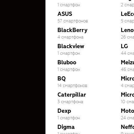
1 смартфон
2 сма
ASUS
LeEc
57 смартфонов
5 сма
BlackBerry
Leno
4 смартфона
26 см
Blackview
LG
1 смартфон
44 см
Bluboo
Meiz
1 смартфон
46 см
BQ
Micr
14 смартфонов
4 сма
Caterpillar
Micr
3 смартфона
10 см
Dexp
Moto
1 смартфон
24 см
Digma
Neff