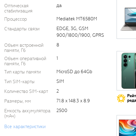
да
Оптическая
стабилизация
Mediatek MT6580M
Процессор
EDGE, 3G, GSM
Стандарты связи
900/1800/1900, GPRS
8
Объем встроенной
памяти, Гб
1
Объем оперативной
памяти, Гб
MicroSD до 64Gb
Тип карты памяти
SIM
Тип SIM-карты
2
Количество SIM-карт
Рей
реда
71.8 x 148.3 x 8.9
Размеры, мм
2500
Емкость аккумулятора
(мАч)
Все характеристики