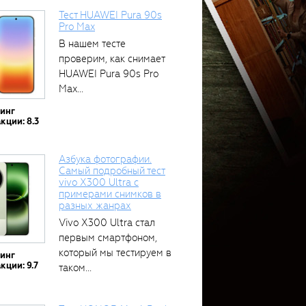
Тест HUAWEI Pura 90s
Pro Max
В нашем тесте
проверим, как снимает
HUAWEI Pura 90s Pro
Max...
тинг
кции: 8.3
Азбука фотографии.
Самый подробный тест
vivo X300 Ultra с
примерами снимков в
разных жанрах
Vivo X300 Ultra стал
первым смартфоном,
который мы тестируем в
тинг
кции: 9.7
таком...