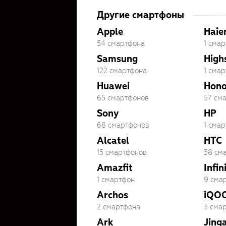
Другие смартфоны
Apple
Haie
54 смартфона
1 сма
Samsung
High
122 смартфона
1 сма
Huawei
Hono
65 смартфонов
57 см
Sony
HP
68 смартфонов
1 сма
Alcatel
HTC
15 смартфонов
38 см
Amazfit
Infin
1 смартфон
9 сма
Archos
iQO
2 смартфона
3 сма
Ark
Jing