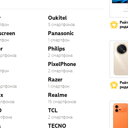
r
Oukitel
Рей
ртфон
5 смартфонов
реда
screen
Panasonic
ртфон
1 смартфон
r
Philips
артфонов
2 смартфона
PixelPhone
ртфон
2 смартфона
Razer
Рей
артфонов
1 смартфон
реда
ix
Realme
ртфонов
15 смартфонов
O
TCL
ртфона
2 смартфона
a
TECNO