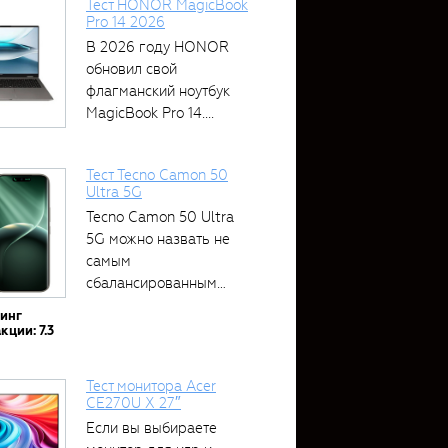
Тест HONOR MagicBook
Pro 14 2026
В 2026 году HONOR
обновил свой
флагманский ноутбук
MagicBook Pro 14....
Тест Tecno Camon 50
Ultra 5G
Tecno Camon 50 Ultra
5G можно назвать не
самым
сбалансированным
устройством....
тинг
кции: 7.3
Тест монитора Acer
CE270U X 27″
Если вы выбираете