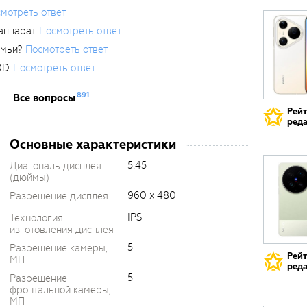
мотреть ответ
аппарат
Посмотреть ответ
емьи?
Посмотреть ответ
0D
Посмотреть ответ
891
Все вопросы
Рей
реда
Основные характеристики
5.45
Диагональ дисплея
(дюймы)
960 x 480
Разрешение дисплея
IPS
Технология
изготовления дисплея
5
Разрешение камеры,
Рей
МП
реда
5
Разрешение
фронтальной камеры,
МП