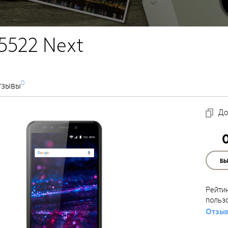
5522 Next
0
тзывы
До
Б
Рейти
польз
Отзыв