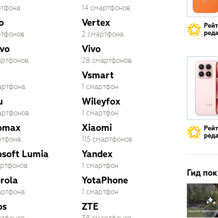
ртфона
14 смартфонов
o
Vertex
Рей
реда
ртфонов
2 смартфона
vo
Vivo
артфонов
28 смартфонов
Vsmart
артфона
1 смартфон
u
Wileyfox
артфонов
1 смартфон
omax
Xiaomi
Рей
реда
ртфона
115 смартфонов
osoft Lumia
Yandex
артфонов
1 смартфон
Гид пок
rola
YotaPhone
артфона
1 смартфон
os
ZTE