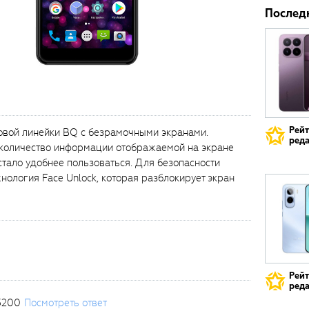
Послед
Рей
новой линейки BQ с безрамочными экранами.
реда
 количество информации отображаемой на экране
стало удобнее пользоваться. Для безопасности
нология Face Unlock, которая разблокирует экран
Рей
реда
3200
Посмотреть ответ