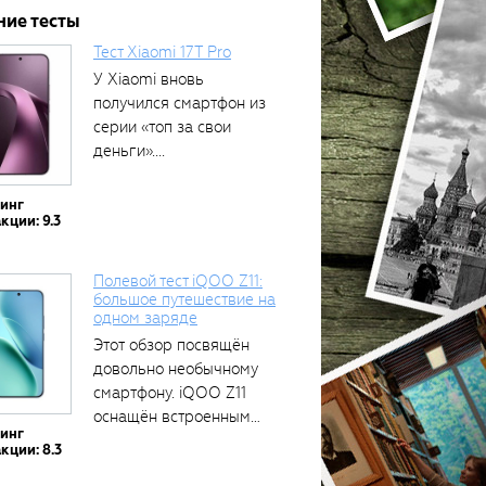
ние тесты
Тест Xiaomi 17T Pro
У Xiaomi вновь
получился смартфон из
серии «топ за свои
деньги»....
тинг
кции: 9.3
Полевой тест iQOO Z11:
большое путешествие на
одном заряде
Этот обзор посвящён
довольно необычному
смартфону. iQOO Z11
оснащён встроенным
тинг
аккумулятором...
кции: 8.3