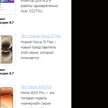
монитор для игр и
работы одновременно,
Acer CE270U...
тинг
кции: 8.7
Тест Huawei Nova 15 Max
Huawei Nova 15 Max –
новый представитель
этой серии, который
отличается...
тинг
кции: 6.7
Тест Honor 600 Pro
Honor 600 Pro — это
топовая модель
«номерной» серии