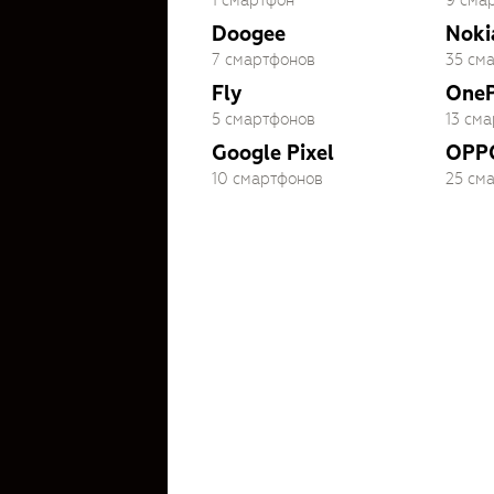
1 смартфон
9 сма
Doogee
Noki
7 смартфонов
35 см
Fly
OneP
5 смартфонов
13 см
Google Pixel
OPP
10 смартфонов
25 см