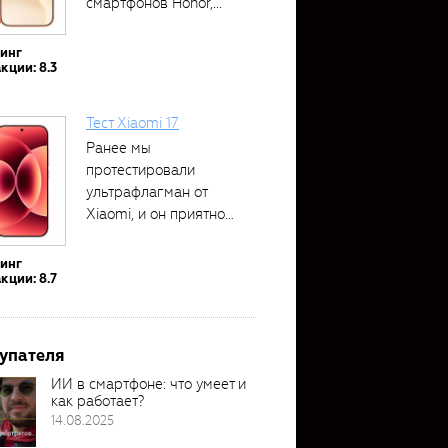
смартфонов Honor,...
тинг
кции: 8.3
Тест Xiaomi 17
Ранее мы
протестировали
ультрафлагман от
Xiaomi, и он приятно
удивил своими...
тинг
кции: 8.7
упателя
ИИ в смартфоне: что умеет и
как работает?
14.08.2025