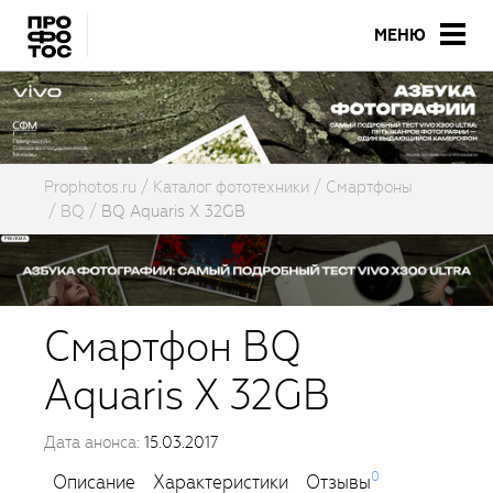
МЕНЮ
Prophotos.ru
Каталог фототехники
Смартфоны
BQ
BQ Aquaris X 32GB
Смартфон BQ
Aquaris X 32GB
Дата анонса:
15.03.2017
0
Описание
Характеристики
Отзывы