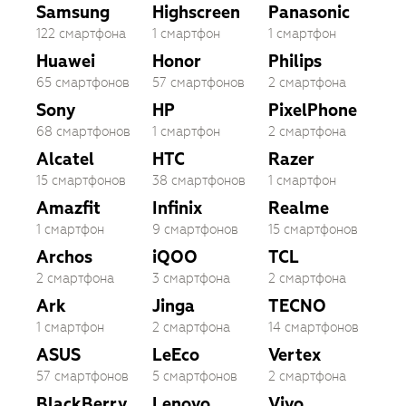
Samsung
Highscreen
Panasonic
122 смартфона
1 смартфон
1 смартфон
Huawei
Honor
Philips
65 смартфонов
57 смартфонов
2 смартфона
Sony
HP
PixelPhone
68 смартфонов
1 смартфон
2 смартфона
Alcatel
HTC
Razer
15 смартфонов
38 смартфонов
1 смартфон
Amazfit
Infinix
Realme
1 смартфон
9 смартфонов
15 смартфонов
Archos
iQOO
TCL
2 смартфона
3 смартфона
2 смартфона
Ark
Jinga
TECNO
1 смартфон
2 смартфона
14 смартфонов
ASUS
LeEco
Vertex
57 смартфонов
5 смартфонов
2 смартфона
BlackBerry
Lenovo
Vivo