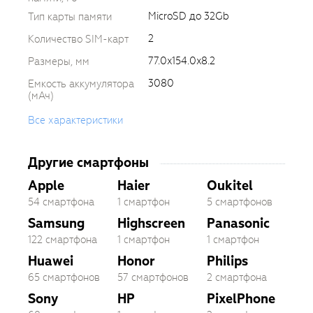
MicroSD до 32Gb
Тип карты памяти
2
Количество SIM-карт
77.0x154.0x8.2
Размеры, мм
3080
Емкость аккумулятора
(мАч)
Все характеристики
Другие смартфоны
Apple
Haier
Oukitel
54 смартфона
1 смартфон
5 смартфонов
Samsung
Highscreen
Panasonic
122 смартфона
1 смартфон
1 смартфон
Huawei
Honor
Philips
65 смартфонов
57 смартфонов
2 смартфона
Sony
HP
PixelPhone