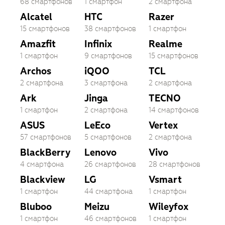
68 смартфонов
1 смартфон
2 смартфона
Alcatel
HTC
Razer
15 смартфонов
38 смартфонов
1 смартфон
Amazfit
Infinix
Realme
1 смартфон
9 смартфонов
15 смартфонов
Archos
iQOO
TCL
2 смартфона
3 смартфона
2 смартфона
Ark
Jinga
TECNO
1 смартфон
2 смартфона
14 смартфонов
ASUS
LeEco
Vertex
57 смартфонов
5 смартфонов
2 смартфона
BlackBerry
Lenovo
Vivo
4 смартфона
26 смартфонов
28 смартфонов
Blackview
LG
Vsmart
1 смартфон
44 смартфона
1 смартфон
Bluboo
Meizu
Wileyfox
1 смартфон
46 смартфонов
1 смартфон