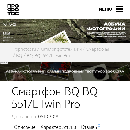
МЕНЮ
Prophotos.ru
Каталог фототехники
Смартфоны
BQ
BQ BQ-5517L Twin Pro
Смартфон BQ BQ-
5517L Twin Pro
Дата анонса:
05.10.2018
0
Описание
Характеристики
Отзывы