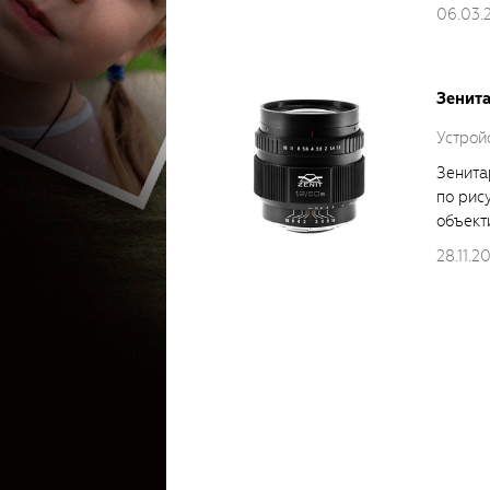
06.03.
Зенита
Устройс
Зенита
по рис
объект
28.11.2