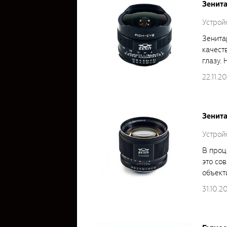
Зенита
Устройс
Зенита
качест
глазу. 
22.11.2
Зенита
Устройс
В проц
это со
объекти
31.10.2