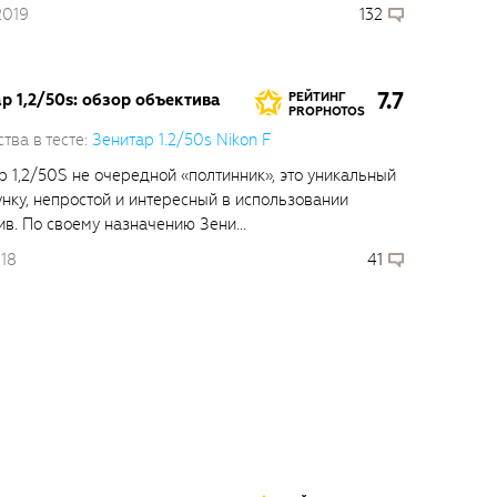
2019
132
7.7
р 1,2/50s: обзор объектива
РЕЙТИНГ
PROPHOTOS
тва в тесте:
Зенитар 1.2/50s Nikon F
р 1,2/50S не очередной «полтинник», это уникальный
унку, непростой и интересный в использовании
ив. По своему назначению Зени...
018
41