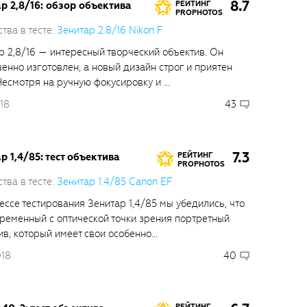
8.7
р 2,8/16: обзор объектива
РЕЙТИНГ
PROPHOTOS
тва в тесте:
Зенитар 2.8/16 Nikon F
р 2,8/16 — интересный творческий объектив. Он
венно изготовлен, а новый дизайн строг и приятен
Несмотря на ручную фокусировку и ...
018
43
7.3
р 1,4/85: тест объектива
РЕЙТИНГ
PROPHOTOS
тва в тесте:
Зенитар 1.4/85 Canon EF
ессе тестирования Зенитар 1,4/85 мы убедились, что
временный с оптической точки зрения портретный
в, который имеет свои особенно...
018
40
РЕЙТИНГ