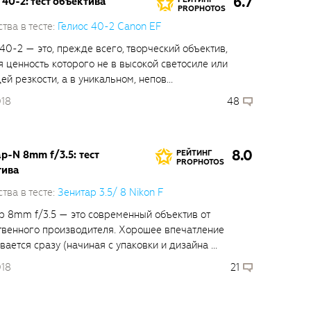
6.7
 40-2: тест объектива
PROPHOTOS
тва в тесте:
Гелиос 40-2 Canon EF
 40-2 — это, прежде всего, творческий объектив,
я ценность которого не в высокой светосиле или
й резкости, а в уникальном, непов...
018
48
8.0
р-N 8mm f/3.5: тест
РЕЙТИНГ
PROPHOTOS
тива
тва в тесте:
Зенитар 3.5/ 8 Nikon F
р 8mm f/3.5 — это современный объектив от
твенного производителя. Хорошее впечатление
ается сразу (начиная с упаковки и дизайна ...
018
21