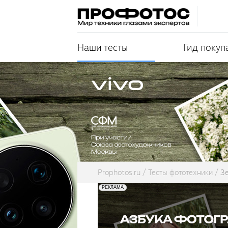
Наши тесты
Гид покуп
Prophotos.ru
Тесты фототехники
З