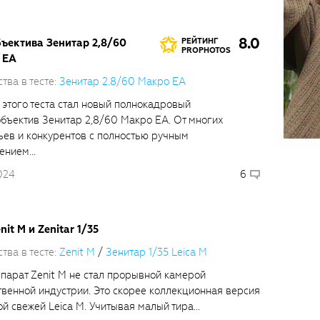
8.0
бъектива Зенитар 2,8/60
РЕЙТИНГ
PROPHOTOS
 ЕА
тва в тесте:
Зенитар 2.8/60 Макро ЕА
 этого теста стал новый полнокадровый
бъектив Зенитар 2,8/60 Макро ЕА. От многих
ьев и конкурентов с полностью ручным
ением...
024
6
nit M и Zenitar 1/35
тва в тесте:
Zenit M
/
Зенитар 1/35 Leica M
парат Zenit M не стал прорывной камерой
твенной индустрии. Это скорее коллекционная версия
й свежей Leica M. Учитывая малый тира...