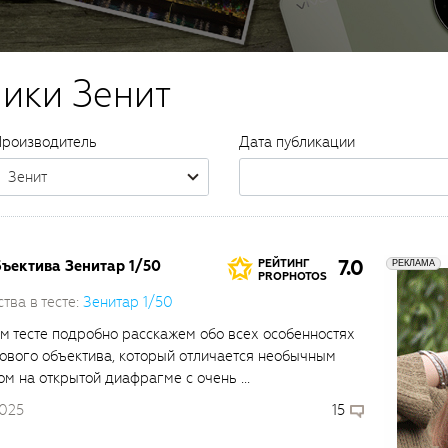
ники Зенит
роизводитель
Дата публикации
Зенит
7.0
бъектива Зенитар 1/50
РЕЙТИНГ
PROPHOTOS
тва в тесте:
Зенитар 1/50
м тесте подробно расскажем обо всех особенностях
нового объектива, который отличается необычным
ом на открытой диафрагме с очень ...
2025
15