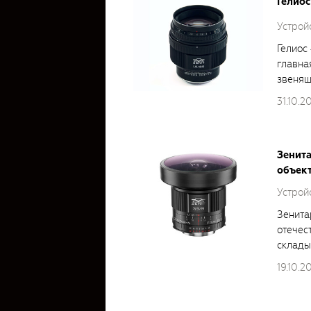
Гелиос
Устройс
Гелиос
главна
звеняще
31.10.2
Зенита
объек
Устройс
Зенита
отечес
складыв
19.10.2