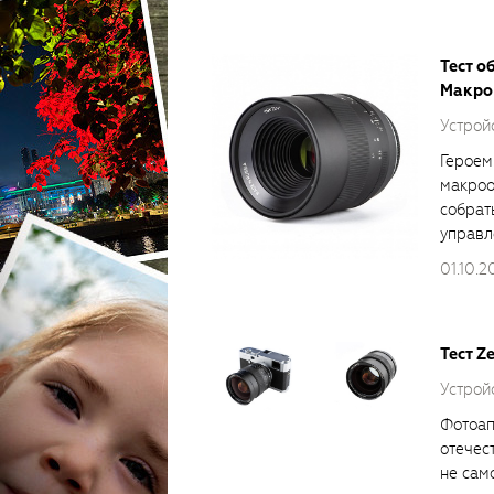
Тест о
Макро
Устройс
Героем
макроо
собрат
управл
01.10.2
Тест Ze
Устройс
Фотоап
отечес
не само