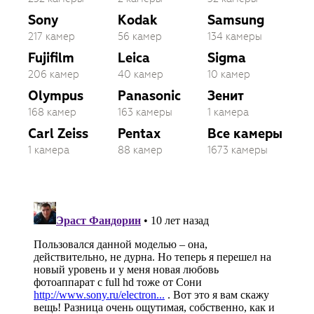
Sony
Kodak
Samsung
217 камер
56 камер
134 камеры
Fujifilm
Leica
Sigma
206 камер
40 камер
10 камер
Olympus
Panasonic
Зенит
168 камер
163 камеры
1 камера
Carl Zeiss
Pentax
Все камеры
1 камера
88 камер
1673 камеры