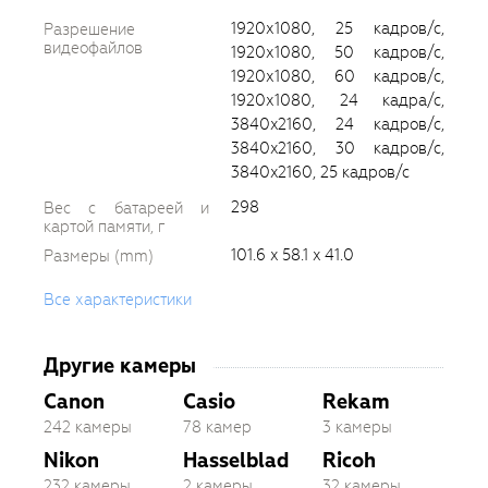
1920х1080, 25 кадров/с,
Разрешение
видеофайлов
1920х1080, 50 кадров/с,
1920х1080, 60 кадров/с,
1920х1080, 24 кадра/с,
3840x2160, 24 кадров/с,
3840x2160, 30 кадров/с,
3840x2160, 25 кадров/с
298
Вес с батареей и
картой памяти, г
101.6 x 58.1 x 41.0
Размеры (mm)
Все характеристики
Другие камеры
Canon
Casio
Rekam
242 камеры
78 камер
3 камеры
Nikon
Hasselblad
Ricoh
232 камеры
2 камеры
32 камеры