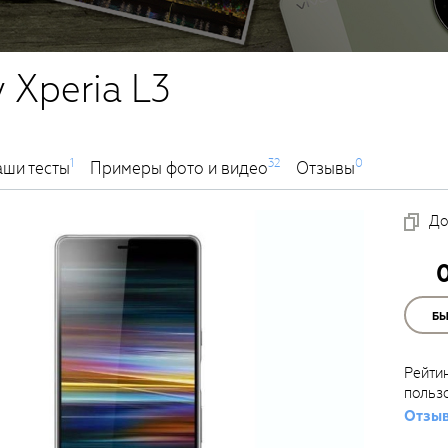
 Xperia L3
1
32
0
ши тесты
Примеры фото и видео
Отзывы
До
Б
Рейти
польз
Отзыв