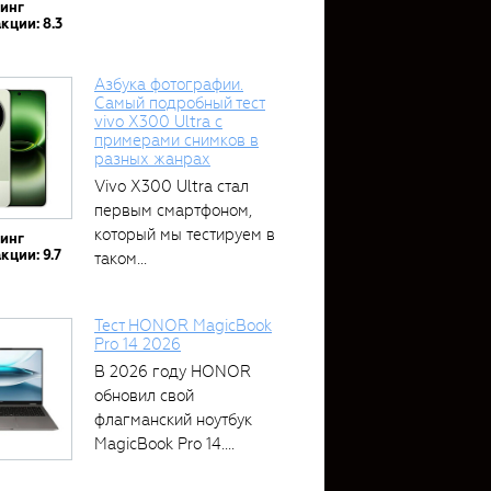
тинг
кции: 8.3
Азбука фотографии.
Самый подробный тест
vivo X300 Ultra с
примерами снимков в
разных жанрах
Vivo X300 Ultra стал
первым смартфоном,
который мы тестируем в
тинг
кции: 9.7
таком...
Тест HONOR MagicBook
Pro 14 2026
В 2026 году HONOR
обновил свой
флагманский ноутбук
MagicBook Pro 14....