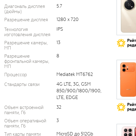
5.7
Диагональ дисплея
(дюймы)
1280 x 720
Разрешение дисплея
IPS
Технология
изготовления дисплея
Рей
13
Разрешение камеры,
реда
МП
8
Разрешение
фронтальной камеры,
МП
Mediatek MT6762
Процессор
4G LTE, 3G, GSM
Стандарты связи
850/900/1800/1900,
LTE, EDGE
Рей
32
Объем встроенной
реда
памяти, Гб
3
Объем оперативной
памяти, Гб
MicroSD до 512Gb
Тип карты памяти