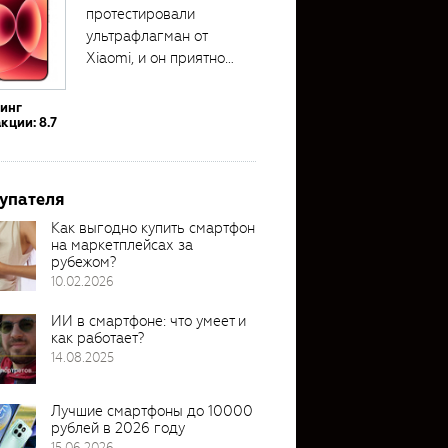
протестировали
ультрафлагман от
Xiaomi, и он приятно
удивил своими...
тинг
кции: 8.7
упателя
Как выгодно купить смартфон
на маркетплейсах за
рубежом?
10.02.2026
ИИ в смартфоне: что умеет и
как работает?
14.08.2025
Лучшие смартфоны до 10000
рублей в 2026 году
15.06.2026