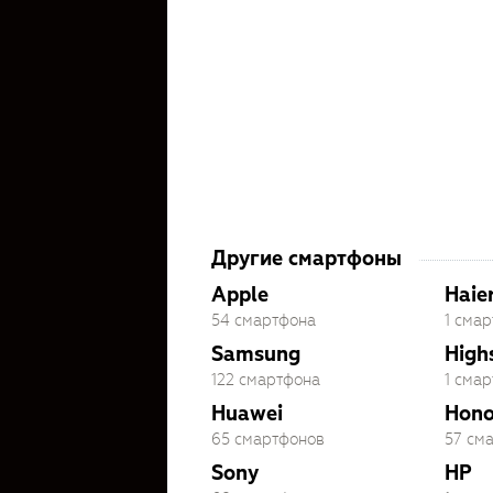
Другие смартфоны
Apple
Haie
54 смартфона
1 сма
Samsung
High
122 смартфона
1 сма
Huawei
Hono
65 смартфонов
57 см
Sony
HP