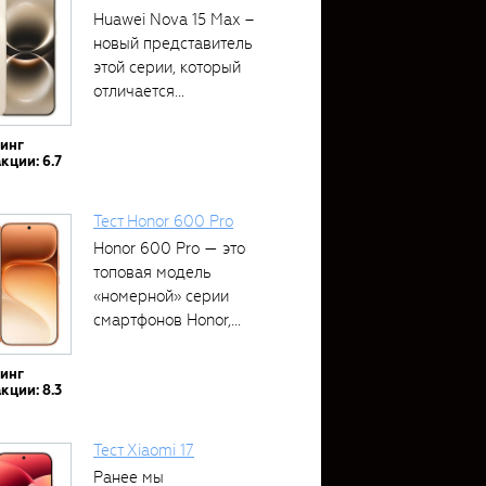
Huawei Nova 15 Max –
новый представитель
этой серии, который
отличается...
тинг
кции: 6.7
Тест Honor 600 Pro
Honor 600 Pro — это
топовая модель
«номерной» серии
смартфонов Honor,...
тинг
кции: 8.3
Тест Xiaomi 17
Ранее мы