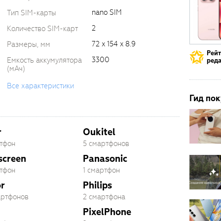
nano SIM
Тип SIM-карты
2
Количество SIM-карт
72 x 154 x 8.9
Размеры, мм
Рей
3300
Емкость аккумулятора
реда
(мАч)
Все характеристики
Гид пок
r
Oukitel
ртфон
5 смартфонов
screen
Panasonic
ртфон
1 смартфон
r
Philips
артфонов
2 смартфона
PixelPhone