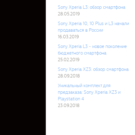
Sony Xperia L3: обзор смартфона
28.05.2019
Sony Xperia 10, 10 Plus и L3 начали
продаваться в России
16.03.2019
Sony Xperia L3 - новое поколение
бюджетного смартфона
25.02.2019
Sony Xperia XZ3: обзор смартфона
28.09.2018
Уникальный комплект для
предзаказа: Sony Xperia XZ3 и
Playstation 4
23.09.2018