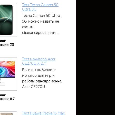
Тест Tecno Camon 50
Ultra 5G
Tecno Camon 50 Ultra
5G можно назвать не
самым
сбалансированным
устройством....
тинг
кции: 7.3
Тест монитора Acer
CE270U X 27″
Если вы выбираете
монитор для игр и
работы одновременно,
Acer CE270U...
тинг
кции: 8.7
Тест Huawei Nova 15 Max