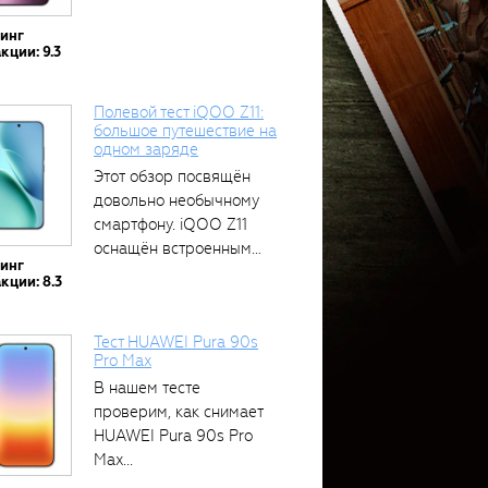
тинг
кции: 9.3
Полевой тест iQOO Z11:
большое путешествие на
одном заряде
Этот обзор посвящён
довольно необычному
смартфону. iQOO Z11
оснащён встроенным
тинг
аккумулятором...
кции: 8.3
Тест HUAWEI Pura 90s
Pro Max
В нашем тесте
проверим, как снимает
HUAWEI Pura 90s Pro
Max...