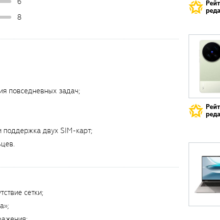
6
Рей
реда
8
ия повседневных задач;
Рей
реда
и поддержка двух SIM-карт;
ьцев.
тствие сетки;
а»;
ражения;