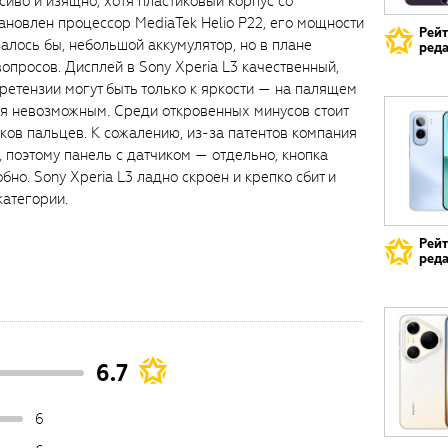
асиво и изящно, хотя пластиковый корпус со
ановлен процессор MediaTek Helio P22, его мощности
Рей
алось бы, небольшой аккумулятор, но в плане
реда
вопросов. Дисплей в Sony Xperia L3 качественный,
ретензии могут быть только к яркости — на палящем
ся невозможным. Среди откровенных минусов стоит
ков пальцев. К сожалению, из-за патентов компания
, поэтому панель с датчиком — отдельно, кнопка
бно. Sony Xperia L3 ладно скроен и крепко сбит и
категории.
Рей
реда
6.7
6