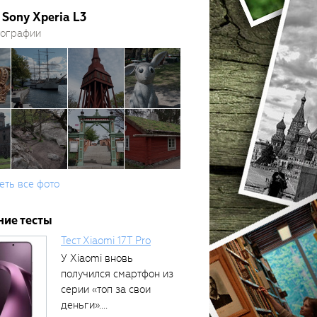
Sony Xperia L3
тографии
еть все фото
ние тесты
Тест Xiaomi 17T Pro
У Xiaomi вновь
получился смартфон из
серии «топ за свои
деньги»....