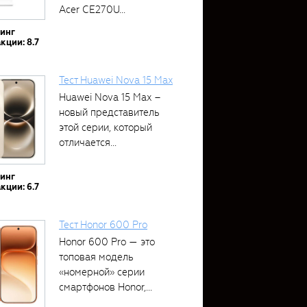
Acer CE270U...
тинг
кции: 8.7
Тест Huawei Nova 15 Max
Huawei Nova 15 Max –
новый представитель
этой серии, который
отличается...
тинг
кции: 6.7
Тест Honor 600 Pro
Honor 600 Pro — это
топовая модель
«номерной» серии
смартфонов Honor,...