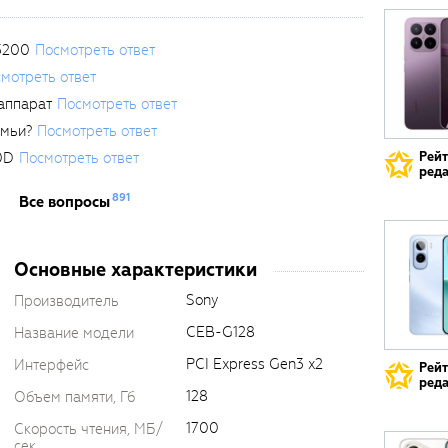
3200
Посмотреть ответ
мотреть ответ
аппарат
Посмотреть ответ
емьи?
Посмотреть ответ
0D
Посмотреть ответ
Рей
реда
891
Все вопросы
Основные характеристики
Sony
Производитель
CEB-G128
Название модели
PCI Express Gen3 x2
Интерфейс
Рей
реда
128
Объем памяти, Гб
1700
Скорость чтения, МБ/
сек