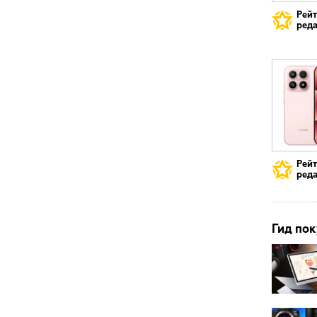
Рей
реда
Рей
реда
Гид пок