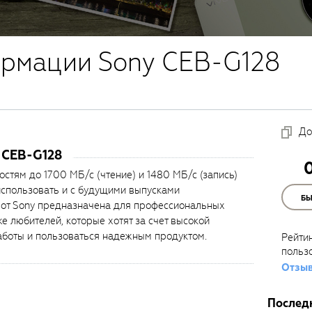
ормации Sony CEB-G128
До
 CEB-G128
стям до 1700 МБ/с (чтение) и 1480 МБ/с (запись)
использовать и с будущими выпусками
Б
 от Sony предназначена для профессиональных
е любителей, которые хотят за счет высокой
аботы и пользоваться надежным продуктом.
Рейти
польз
Отзыв
Послед