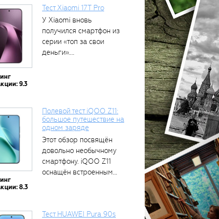
Тест Xiaomi 17T Pro
У Xiaomi вновь
получился смартфон из
серии «топ за свои
деньги»....
тинг
кции: 9.3
Полевой тест iQOO Z11:
большое путешествие на
одном заряде
Этот обзор посвящён
довольно необычному
смартфону. iQOO Z11
оснащён встроенным
тинг
аккумулятором...
кции: 8.3
Тест HUAWEI Pura 90s