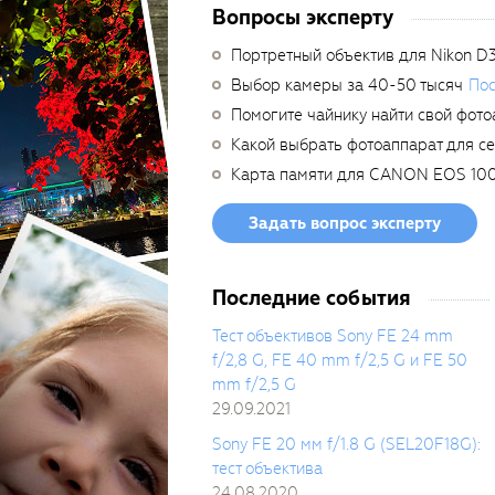
Вопросы эксперту
Портретный объектив для Nikon D
Выбор камеры за 40-50 тысяч
Пос
Помогите чайнику найти свой фото
Какой выбрать фотоаппарат для с
Карта памяти для CANON EOS 10
Задать вопрос эксперту
Последние события
Тест объективов Sony FE 24 mm
f/2,8 G, FE 40 mm f/2,5 G и FE 50
mm f/2,5 G
29.09.2021
Sony FE 20 мм f/1.8 G (SEL20F18G):
тест объектива
24.08.2020