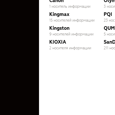
Canon
Oly
1 носитель информации
3 нос
Kingmax
PQI
15 носителей информации
23 но
Kingston
QUM
9 носителей информации
5 нос
KIOXIA
SanD
2 носителя информации
211 н