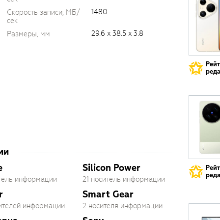
1480
Скорость записи, МБ/
сек
29.6 x 38.5 x 3.8
Размеры, мм
Рей
реда
ии
e
Silicon Power
Рей
реда
итель информации
21 носитель информации
r
Smart Gear
сителей информации
2 носителя информации