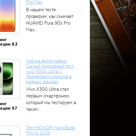
Pro Max
В нашем тесте
проверим, как снимает
HUAWEI Pura 90s Pro
Max...
тинг
кции: 8.3
Азбука фотографии.
Самый подробный тест
vivo X300 Ultra с
примерами снимков в
разных жанрах
Vivo X300 Ultra стал
первым смартфоном,
который мы тестируем в
тинг
кции: 9.7
таком...
Тест HONOR MagicBook
Pro 14 2026