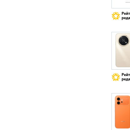
Рей
реда
Рей
реда