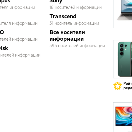
mpus
Sony
ителя информации
18 носителей информации
Transcend
сителя информации
31 носитель информации
O
Все носители
информации
ителей информации
395 носителей информации
isk
осителей информации
Рей
реда