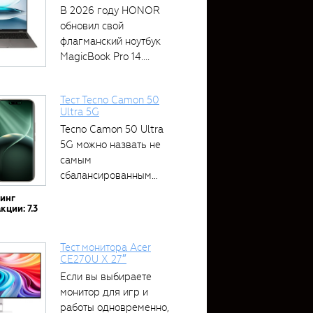
В 2026 году HONOR
обновил свой
флагманский ноутбук
MagicBook Pro 14....
Тест Tecno Camon 50
Ultra 5G
Tecno Camon 50 Ultra
5G можно назвать не
самым
сбалансированным
устройством....
тинг
кции: 7.3
Тест монитора Acer
CE270U X 27″
Если вы выбираете
монитор для игр и
работы одновременно,