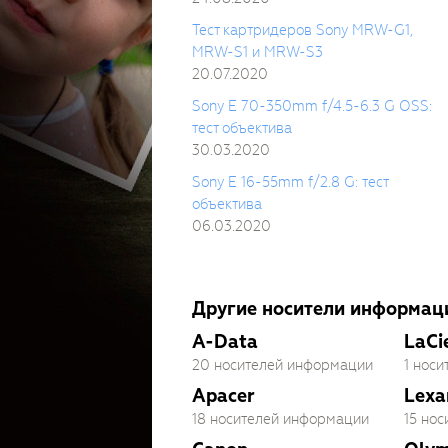
Тест картридеров Sony MRW-G1,
MRW-S1 и MRW-S3
20.07.2020
Sony E 70-350mm f/4.5-6.3 G OSS:
тест объектива
30.03.2020
Sony E 16-55mm f/2.8 G: тест
объектива
06.03.2020
Другие носители информац
A-Data
LaCi
20 носителей информации
1 нос
Apacer
Lexa
18 носителей информации
15 но