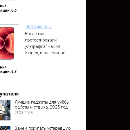
тинг
кции: 8.3
Тест Xiaomi 17
Ранее мы
протестировали
ультрафлагман от
Xiaomi, и он приятно
удивил своими...
тинг
кции: 8.7
упателя
Лучшие гаджеты для учёбы,
работы и отдыха. 2025 год
21.08.2025
Зачем покупать устаревшую