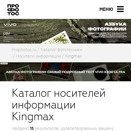
МЕНЮ
Prophotos.ru
Каталог фототехники
Носители информации
Kingmax
Каталог носителей
информации
Kingmax
Найдено
результатов, удовлетворяющих вашему
15