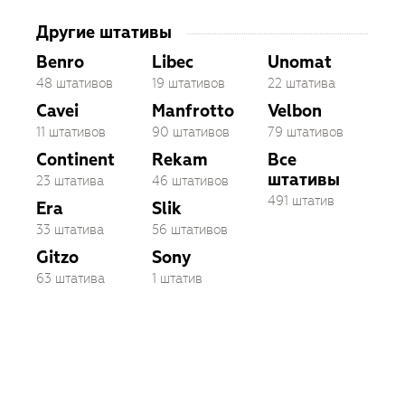
Другие штативы
Benro
Libec
Unomat
48 штативов
19 штативов
22 штатива
Cavei
Manfrotto
Velbon
11 штативов
90 штативов
79 штативов
Continent
Rekam
Все
штативы
23 штатива
46 штативов
491 штатив
Era
Slik
33 штатива
56 штативов
Gitzo
Sony
63 штатива
1 штатив