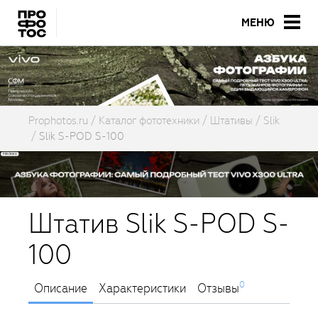
МЕНЮ
Prophotos.ru
Каталог фототехники
Штативы
Slik
Slik S-POD S-100
Штатив Slik S-POD S-
100
0
Описание
Характеристики
Отзывы