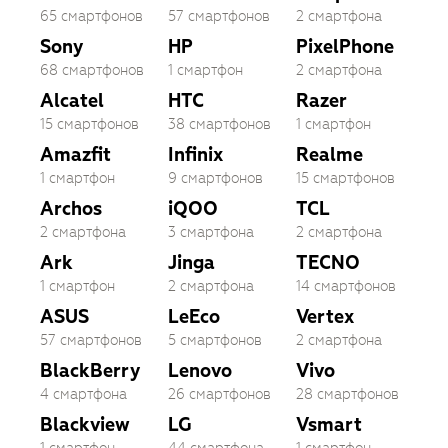
65 смартфонов
57 смартфонов
2 смартфона
Sony
HP
PixelPhone
68 смартфонов
1 смартфон
2 смартфона
Alcatel
HTC
Razer
15 смартфонов
38 смартфонов
1 смартфон
Amazfit
Infinix
Realme
1 смартфон
9 смартфонов
15 смартфонов
Archos
iQOO
TCL
2 смартфона
3 смартфона
2 смартфона
Ark
Jinga
TECNO
1 смартфон
2 смартфона
14 смартфонов
ASUS
LeEco
Vertex
57 смартфонов
5 смартфонов
2 смартфона
BlackBerry
Lenovo
Vivo
4 смартфона
26 смартфонов
28 смартфонов
Blackview
LG
Vsmart
1 смартфон
44 смартфона
1 смартфон