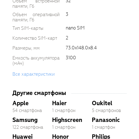
32
Объем встроенной
памяти, Гб
3
Объем оперативной
памяти, Гб
nano SIM
Тип SIM-карты
2
Количество SIM-карт
73.0x148.0x8.4
Размеры, мм
3100
Емкость аккумулятора
(мАч)
Все характеристики
Другие смартфоны
Apple
Haier
Oukitel
54 смартфона
1 смартфон
5 смартфонов
Samsung
Highscreen
Panasonic
122 смартфона
1 смартфон
1 смартфон
Huawei
Honor
Philips