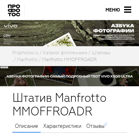
МЕНЮ
Prophotos.ru
Каталог фототехники
Штативы
Manfrotto
Manfrotto MMOFFROADR
Штатив Manfrotto
MMOFFROADR
0
Описание
Характеристики
Отзывы