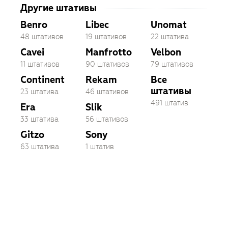
Другие штативы
Benro
Libec
Unomat
48 штативов
19 штативов
22 штатива
Cavei
Manfrotto
Velbon
11 штативов
90 штативов
79 штативов
Continent
Rekam
Все
штативы
23 штатива
46 штативов
491 штатив
Era
Slik
33 штатива
56 штативов
Gitzo
Sony
63 штатива
1 штатив