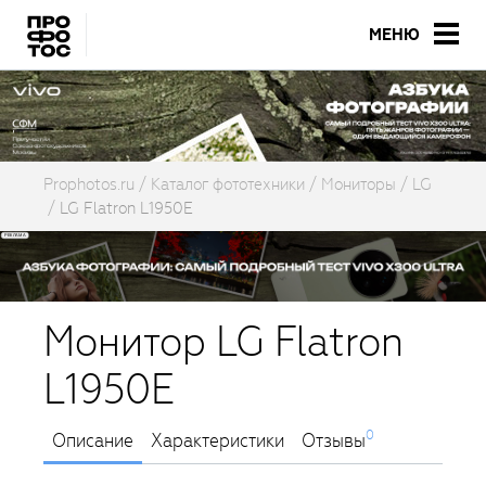
МЕНЮ
Prophotos.ru
Каталог фототехники
Мониторы
LG
LG Flatron L1950E
Монитор LG Flatron
L1950E
0
Описание
Характеристики
Отзывы