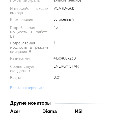
антистатическое
Покрытие экрана
VGA (D-Sub)
Интерфейс входа/
выхода
встроенный
Блок питания
43
Потребляемая
мощность в работе,
Вт
1
Потребляемая
мощность в режиме
ожидания, Вт
413x468x230
Размер, мм
ENERGY STAR
Соответствует
стандартам
0.01
Вес, кг
Все характеристики
Другие мониторы
Acer
Digma
MSI