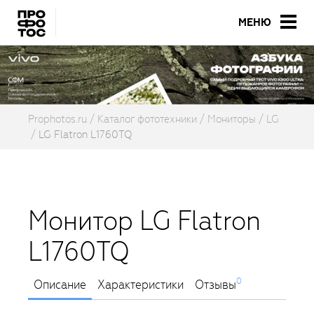
МЕНЮ
Prophotos.ru
Каталог фототехники
Мониторы
LG
LG Flatron L1760TQ
Монитор LG Flatron
L1760TQ
0
Описание
Характеристики
Отзывы