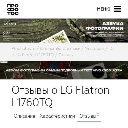
МЕНЮ
Prophotos.ru
Каталог фототехники
Мониторы
LG
LG Flatron L1760TQ
Отзывы
Отзывы о LG Flatron
L1760TQ
0
Описание
Характеристики
Отзывы