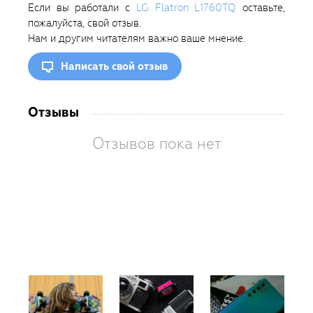
Если вы работали с
LG Flatron L1760TQ
оставьте,
пожалуйста, свой отзыв.
Нам и другим читателям важно ваше мнение.
Написать свой отзыв
Отзывы
Отзывов пока нет
Вам
так
пон