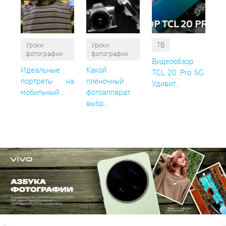
Уроки
Уроки
ТВ
фотографии
фотографии
Видеообзор
Идеальные
Какой
TCL 20 Pro 5G:
портреты на
плёночный
Удивит...
мобильный ...
фотоаппарат
выбр...