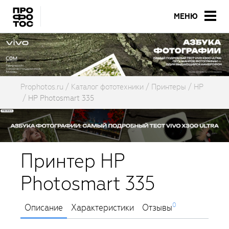
МЕНЮ
Prophotos.ru
Каталог фототехники
Принтеры
HP
HP Photosmart 335
Принтер HP
Photosmart 335
0
Описание
Характеристики
Отзывы