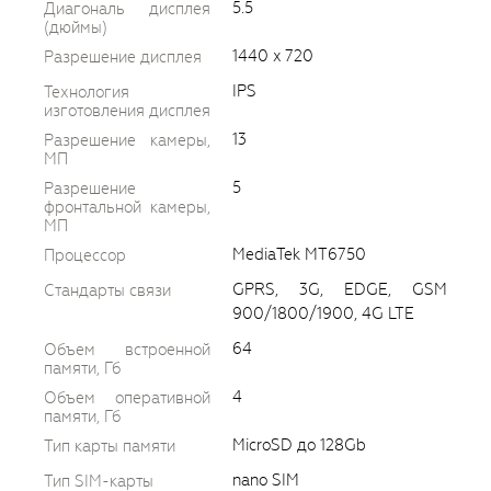
5.5
Диагональ дисплея
(дюймы)
1440 x 720
Разрешение дисплея
IPS
Технология
изготовления дисплея
13
Разрешение камеры,
МП
5
Разрешение
фронтальной камеры,
МП
MediaTek MT6750
Процессор
GPRS, 3G, EDGE, GSM
Стандарты связи
900/1800/1900, 4G LTE
64
Объем встроенной
памяти, Гб
4
Объем оперативной
памяти, Гб
MicroSD до 128Gb
Тип карты памяти
nano SIM
Тип SIM-карты