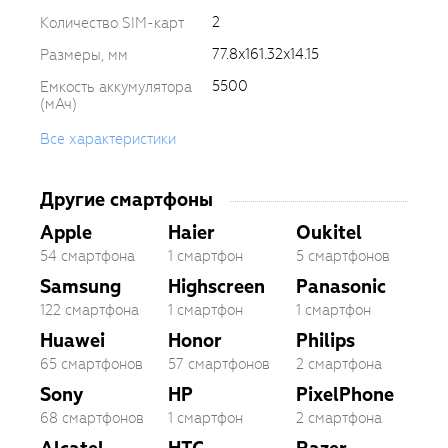
2
Количество SIM-карт
77.8x161.32x14.15
Размеры, мм
5500
Емкость аккумулятора
(мАч)
Все характеристики
Другие смартфоны
Apple
Haier
Oukitel
54 смартфона
1 смартфон
5 смартфонов
Samsung
Highscreen
Panasonic
122 смартфона
1 смартфон
1 смартфон
Huawei
Honor
Philips
65 смартфонов
57 смартфонов
2 смартфона
Sony
HP
PixelPhone
68 смартфонов
1 смартфон
2 смартфона