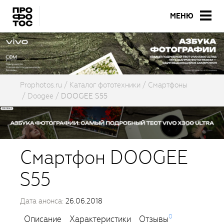
МЕНЮ
Prophotos.ru
Каталог фототехники
Смартфоны
Doogee
DOOGEE S55
Смартфон DOOGEE
S55
Дата анонса:
26.06.2018
0
Описание
Характеристики
Отзывы