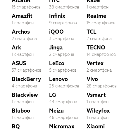
Alcatel
HTC
Razer
15 смартфонов
38 смартфонов
1 смартфон
Amazfit
Infinix
Realme
1 смартфон
9 смартфонов
15 смартфонов
Archos
iQOO
TCL
2 смартфона
3 смартфона
2 смартфона
Ark
Jinga
TECNO
1 смартфон
2 смартфона
14 смартфонов
ASUS
LeEco
Vertex
57 смартфонов
5 смартфонов
2 смартфона
BlackBerry
Lenovo
Vivo
4 смартфона
26 смартфонов
28 смартфонов
Blackview
LG
Vsmart
1 смартфон
44 смартфона
1 смартфон
Bluboo
Meizu
Wileyfox
1 смартфон
46 смартфонов
1 смартфон
BQ
Micromax
Xiaomi