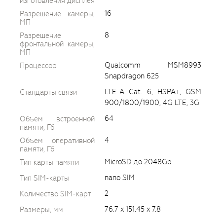
изготовления дисплея
16
Разрешение камеры,
МП
8
Разрешение
фронтальной камеры,
МП
Qualcomm MSM8993
Процессор
Snapdragon 625
LTE-A Cat. 6, HSPA+, GSM
Стандарты связи
900/1800/1900, 4G LTE, 3G
64
Объем встроенной
памяти, Гб
4
Объем оперативной
памяти, Гб
MicroSD до 2048Gb
Тип карты памяти
nano SIM
Тип SIM-карты
2
Количество SIM-карт
76.7 x 151.45 x 7.8
Размеры, мм