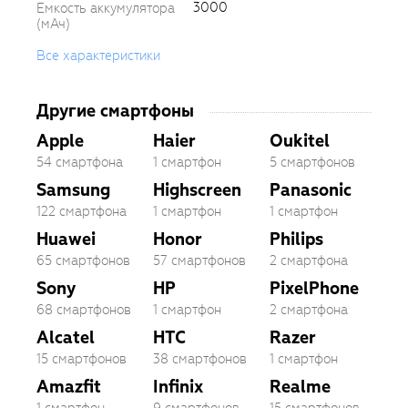
3000
Емкость аккумулятора
(мАч)
Все характеристики
Другие смартфоны
Apple
Haier
Oukitel
54 смартфона
1 смартфон
5 смартфонов
Samsung
Highscreen
Panasonic
122 смартфона
1 смартфон
1 смартфон
Huawei
Honor
Philips
65 смартфонов
57 смартфонов
2 смартфона
Sony
HP
PixelPhone
68 смартфонов
1 смартфон
2 смартфона
Alcatel
HTC
Razer
15 смартфонов
38 смартфонов
1 смартфон
Amazfit
Infinix
Realme
1 смартфон
9 смартфонов
15 смартфонов