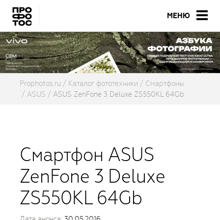
МЕНЮ
Prophotos.ru
Каталог фототехники
Смартфоны
ASUS
ASUS ZenFone 3 Deluxe ZS550KL 64Gb
Смартфон ASUS
ZenFone 3 Deluxe
ZS550KL 64Gb
Дата анонса:
30.05.2016