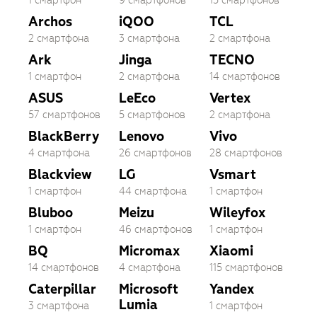
Archos
iQOO
TCL
2 смартфона
3 смартфона
2 смартфона
Ark
Jinga
TECNO
1 смартфон
2 смартфона
14 смартфонов
ASUS
LeEco
Vertex
57 смартфонов
5 смартфонов
2 смартфона
BlackBerry
Lenovo
Vivo
4 смартфона
26 смартфонов
28 смартфонов
Blackview
LG
Vsmart
1 смартфон
44 смартфона
1 смартфон
Bluboo
Meizu
Wileyfox
1 смартфон
46 смартфонов
1 смартфон
BQ
Micromax
Xiaomi
14 смартфонов
4 смартфона
115 смартфонов
Caterpillar
Microsoft
Yandex
Lumia
3 смартфона
1 смартфон